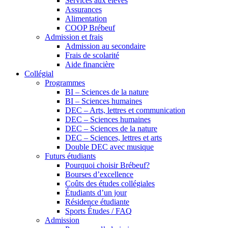
Services aux élèves
Assurances
Alimentation
COOP Brébeuf
Admission et frais
Admission au secondaire
Frais de scolarité
Aide financière
Collégial
Programmes
BI – Sciences de la nature
BI – Sciences humaines
DEC – Arts, lettres et communication
DEC – Sciences humaines
DEC – Sciences de la nature
DEC – Sciences, lettres et arts
Double DEC avec musique
Futurs étudiants
Pourquoi choisir Brébeuf?
Bourses d’excellence
Coûts des études collégiales
Étudiants d’un jour
Résidence étudiante
Sports Études / FAQ
Admission