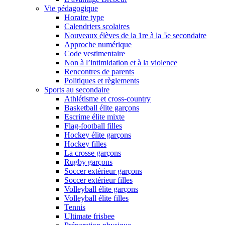
Vie pédagogique
Horaire type
Calendriers scolaires
Nouveaux élèves de la 1re à la 5e secondaire
Approche numérique
Code vestimentaire
Non à l’intimidation et à la violence
Rencontres de parents
Politiques et règlements
Sports au secondaire
Athlétisme et cross-country
Basketball élite garçons
Escrime élite mixte
Flag-football filles
Hockey élite garçons
Hockey filles
La crosse garçons
Rugby garçons
Soccer extérieur garçons
Soccer extérieur filles
Volleyball élite garçons
Volleyball élite filles
Tennis
Ultimate frisbee