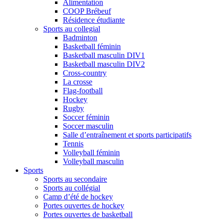
Alimentation
COOP Brébeuf
Résidence étudiante
Sports au collegial
Badminton
Basketball féminin
Basketball masculin DIV1
Basketball masculin DIV2
Cross-country
La crosse
Flag-football
Hockey
Rugby
Soccer féminin
Soccer masculin
Salle d’entraînement et sports participatifs
Tennis
Volleyball féminin
Volleyball masculin
Sports
Sports au secondaire
Sports au collégial
Camp d’été de hockey
Portes ouvertes de hockey
Portes ouvertes de basketball