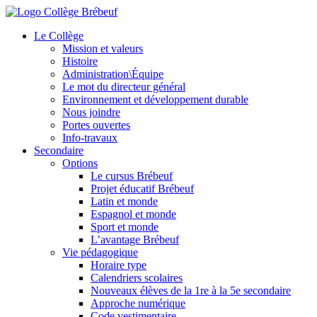
Le Collège
Mission et valeurs
Histoire
Administration\Équipe
Le mot du directeur général
Environnement et développement durable
Nous joindre
Portes ouvertes
Info-travaux
Secondaire
Options
Le cursus Brébeuf
Projet éducatif Brébeuf
Latin et monde
Espagnol et monde
Sport et monde
L’avantage Brébeuf
Vie pédagogique
Horaire type
Calendriers scolaires
Nouveaux élèves de la 1re à la 5e secondaire
Approche numérique
Code vestimentaire