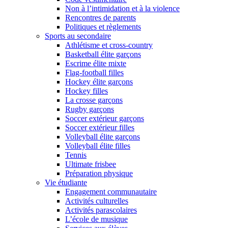
Non à l’intimidation et à la violence
Rencontres de parents
Politiques et règlements
Sports au secondaire
Athlétisme et cross-country
Basketball élite garçons
Escrime élite mixte
Flag-football filles
Hockey élite garçons
Hockey filles
La crosse garçons
Rugby garçons
Soccer extérieur garçons
Soccer extérieur filles
Volleyball élite garçons
Volleyball élite filles
Tennis
Ultimate frisbee
Préparation physique
Vie étudiante
Engagement communautaire
Activités culturelles
Activités parascolaires
L’école de musique