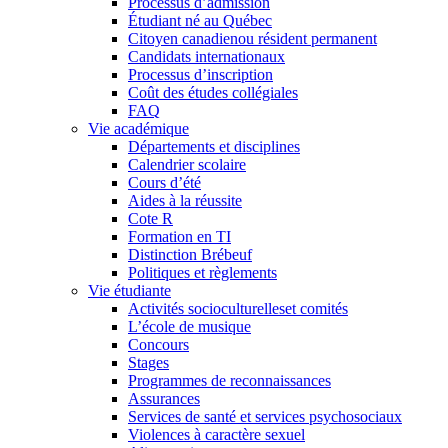
Processus d’admission
Étudiant né au Québec
Citoyen canadienou résident permanent
Candidats internationaux
Processus d’inscription
Coût des études collégiales
FAQ
Vie académique
Départements et disciplines
Calendrier scolaire
Cours d’été
Aides à la réussite
Cote R
Formation en TI
Distinction Brébeuf
Politiques et règlements
Vie étudiante
Activités socioculturelleset comités
L’école de musique
Concours
Stages
Programmes de reconnaissances
Assurances
Services de santé et services psychosociaux
Violences à caractère sexuel