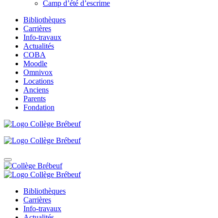
Camp d’été d’escrime
Bibliothèques
Carrières
Info-travaux
Actualités
COBA
Moodle
Omnivox
Locations
Anciens
Parents
Fondation
Bibliothèques
Carrières
Info-travaux
Actualités