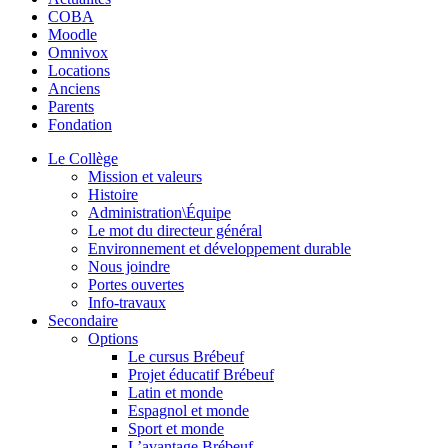
COBA
Moodle
Omnivox
Locations
Anciens
Parents
Fondation
Le Collège
Mission et valeurs
Histoire
Administration\Équipe
Le mot du directeur général
Environnement et développement durable
Nous joindre
Portes ouvertes
Info-travaux
Secondaire
Options
Le cursus Brébeuf
Projet éducatif Brébeuf
Latin et monde
Espagnol et monde
Sport et monde
L’avantage Brébeuf