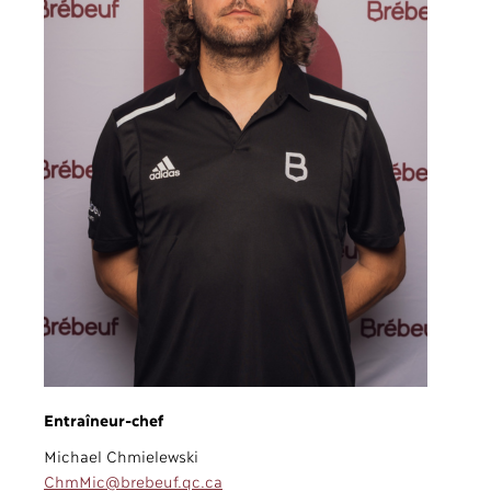
Entraîneur-chef
Michael Chmielewski
ChmMic@brebeuf.qc.ca