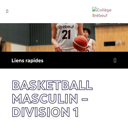
Liens
rapides
BASKETBALL
MASCULIN –
DIVISION 1