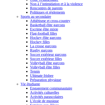
Non à l’intimidation et à la violence
Rencontres de parents
Politiques et règlements
Sports au secondaire
Athlétisme et cross-country
Basketball élite garçons
Escrime élite mixte
Flag-football filles
Hockey élite garçons
Hockey filles
La crosse garçons
Rugby garçons
Soccer extérieur garçons
Soccer extérieur filles
Volleyball élite garçons
Volleyball élite filles
Tennis
Ultimate frisbee
Préparation physique
Vie étudiante
Engagement communautaire
Activités culturelles
Activités parascolaires
L’école de musique