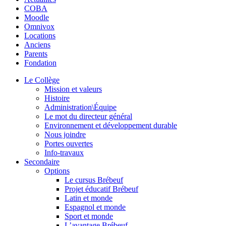
COBA
Moodle
Omnivox
Locations
Anciens
Parents
Fondation
Le Collège
Mission et valeurs
Histoire
Administration\Équipe
Le mot du directeur général
Environnement et développement durable
Nous joindre
Portes ouvertes
Info-travaux
Secondaire
Options
Le cursus Brébeuf
Projet éducatif Brébeuf
Latin et monde
Espagnol et monde
Sport et monde
L’avantage Brébeuf