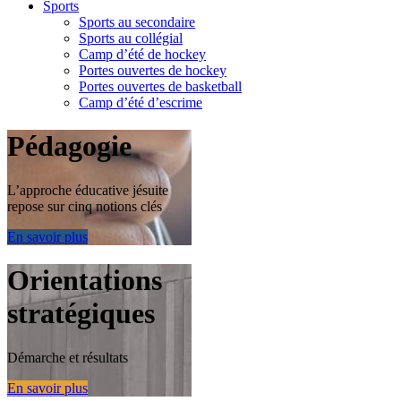
Sports
Sports au secondaire
Sports au collégial
Camp d’été de hockey
Portes ouvertes de hockey
Portes ouvertes de basketball
Camp d’été d’escrime
Pédagogie
L’approche éducative jésuite
repose sur cinq notions clés
En savoir plus
Orientations
stratégiques
Démarche et résultats
En savoir plus