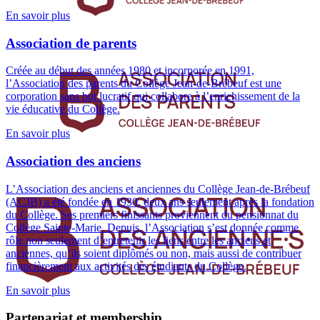
En savoir plus
Association de parents
Créée au début des années 1980 et incorporée en 1991,
l’Association des parents du Collège Jean-de-Brébeuf est une
corporation sans but lucratif qui collabore à l’enrichissement de la
vie éducative du Collège.
En savoir plus
Association des anciens
L’Association des anciens et anciennes du Collège Jean-de-Brébeuf
(ACJB) a été fondée en 1930, deux ans seulement après la fondation
du Collège. Ses premiers finissants proviennent du pensionnat du
Collège Sainte-Marie. Depuis, l’Association s’est donnée comme
rôle non seulement d’entretenir les liens entre les anciens et
anciennes, qu’ils soient diplômés ou non, mais aussi de contribuer
financièrement aux activités des étudiants du Collège.
En savoir plus
Partenariat et membership