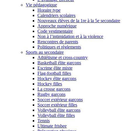
Vie pédagogique
Horaire type
Calendriers scolaires
Nouveaux élèves de la 1re à la 5e secondaire
Approche numérique
Code vestimentaire
Non à l’intimidation et à la violence
Rencontres de parents
Politiques et règlements
Sports au secondaire
Athlétisme et cross-country
Basketball élite garçons
Escrime élite mixte
Flag-football filles
Hockey élite garçons
Hockey filles
La crosse garçons
Rugby garçons
Soccer extérieur garçons
Soccer extérieur filles
Volleyball élite garçons
Volleyball élite filles
Tennis
Ultimate frisbee