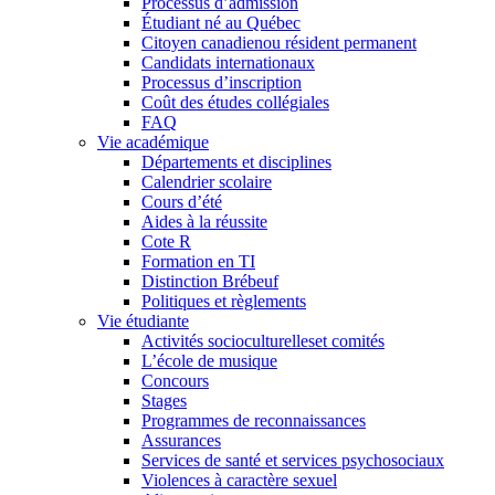
Processus d’admission
Étudiant né au Québec
Citoyen canadienou résident permanent
Candidats internationaux
Processus d’inscription
Coût des études collégiales
FAQ
Vie académique
Départements et disciplines
Calendrier scolaire
Cours d’été
Aides à la réussite
Cote R
Formation en TI
Distinction Brébeuf
Politiques et règlements
Vie étudiante
Activités socioculturelleset comités
L’école de musique
Concours
Stages
Programmes de reconnaissances
Assurances
Services de santé et services psychosociaux
Violences à caractère sexuel