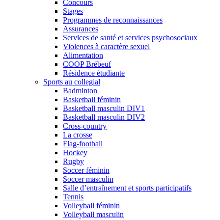
Concours
Stages
Programmes de reconnaissances
Assurances
Services de santé et services psychosociaux
Violences à caractère sexuel
Alimentation
COOP Brébeuf
Résidence étudiante
Sports au collegial
Badminton
Basketball féminin
Basketball masculin DIV1
Basketball masculin DIV2
Cross-country
La crosse
Flag-football
Hockey
Rugby
Soccer féminin
Soccer masculin
Salle d’entraînement et sports participatifs
Tennis
Volleyball féminin
Volleyball masculin