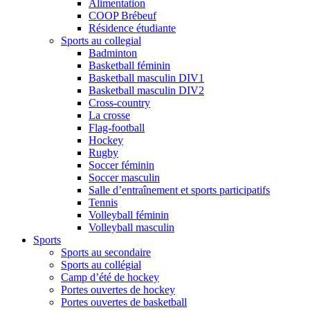
Alimentation
COOP Brébeuf
Résidence étudiante
Sports au collegial
Badminton
Basketball féminin
Basketball masculin DIV1
Basketball masculin DIV2
Cross-country
La crosse
Flag-football
Hockey
Rugby
Soccer féminin
Soccer masculin
Salle d’entraînement et sports participatifs
Tennis
Volleyball féminin
Volleyball masculin
Sports
Sports au secondaire
Sports au collégial
Camp d’été de hockey
Portes ouvertes de hockey
Portes ouvertes de basketball