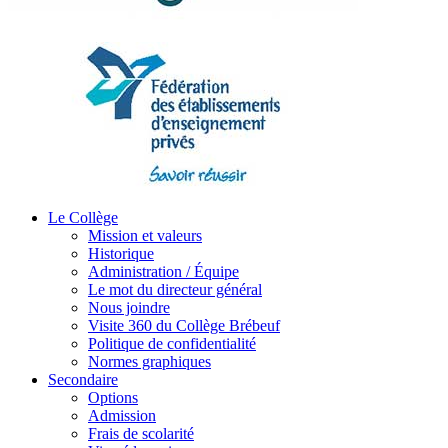
Le Collège
Mission et valeurs
Historique
Administration / Équipe
Le mot du directeur général
Nous joindre
Visite 360 du Collège Brébeuf
Politique de confidentialité
Normes graphiques
Secondaire
Options
Admission
Frais de scolarité