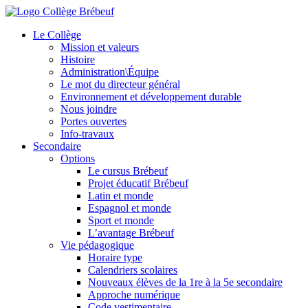
Le Collège
Mission et valeurs
Histoire
Administration\Équipe
Le mot du directeur général
Environnement et développement durable
Nous joindre
Portes ouvertes
Info-travaux
Secondaire
Options
Le cursus Brébeuf
Projet éducatif Brébeuf
Latin et monde
Espagnol et monde
Sport et monde
L’avantage Brébeuf
Vie pédagogique
Horaire type
Calendriers scolaires
Nouveaux élèves de la 1re à la 5e secondaire
Approche numérique
Code vestimentaire