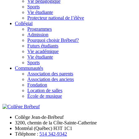
Vie pédagogique
Sports
Vie étudiante
Protecteur national de l’élève
Collégial
Programmes
Admission
Pourquoi choisir Brébeuf?
Futurs étudiants
Vie académique
Vie étudiante
Sports
Communautés
Association des parents
Association des anciens
Fondation
Location de salles
École de musique
Collège Jean-de-Brébeuf
3200, chemin de la Côte-Sainte-Catherine
Montréal (Québec) H3T 1C1
Téléphone :
514 342-9342