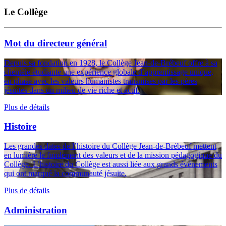
Le Collège
Mot du directeur général
Depuis sa fondation en 1928, le Collège Jean-de-Brébeuf offre à sa
clientèle étudiante une expérience globale d’apprentissage unique,
en phase avec les valeurs humanistes transmises par les pères
jésuites dans un milieu de vie riche et actif.
Plus de détails
Histoire
Les grandes dates de l’histoire du Collège Jean-de-Brébeuf mettent
en lumière le fondement des valeurs et de la mission pédagogique du
Collège. L’histoire du Collège est aussi liée aux grands événements
qui ont marqué la communauté jésuite.
Plus de détails
Administration