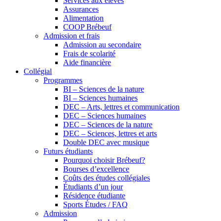
Services aux élèves
Assurances
Alimentation
COOP Brébeuf
Admission et frais
Admission au secondaire
Frais de scolarité
Aide financière
Collégial
Programmes
BI – Sciences de la nature
BI – Sciences humaines
DEC – Arts, lettres et communication
DEC – Sciences humaines
DEC – Sciences de la nature
DEC – Sciences, lettres et arts
Double DEC avec musique
Futurs étudiants
Pourquoi choisir Brébeuf?
Bourses d’excellence
Coûts des études collégiales
Étudiants d’un jour
Résidence étudiante
Sports Études / FAQ
Admission