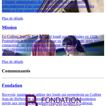
L’équipe administrative du Collège Brébeuf est composée
principalement d’un conseil d’administration, d’un conseil des
études et d’un conseil pédagogique.
Plus de détails
Mission
Le Collège Jean-de-Brébeuf a été fondé par les Jésuites en 1928.
Poursuivant la tradition pédagogique qu’ils ont cultivée, nous nous
consacrons : au développement intégral de la personne, plus
particulièrement à celui des capacités intellectuelles; à l’acquisition
du savoir et...
Plus de détails
Communautés
Fondation
Recevoir, maintenir et utiliser des fonds qui permettront au Collège
Jean-de-Brébeuf de poursuivre son œuvre en tant qu’institution
privée aux niveaux secondaires (garçons et filles) et collégial.