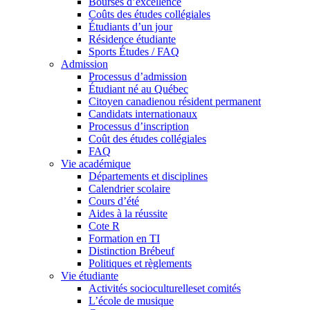
Bourses d’excellence
Coûts des études collégiales
Étudiants d’un jour
Résidence étudiante
Sports Études / FAQ
Admission
Processus d’admission
Étudiant né au Québec
Citoyen canadienou résident permanent
Candidats internationaux
Processus d’inscription
Coût des études collégiales
FAQ
Vie académique
Départements et disciplines
Calendrier scolaire
Cours d’été
Aides à la réussite
Cote R
Formation en TI
Distinction Brébeuf
Politiques et règlements
Vie étudiante
Activités socioculturelleset comités
L’école de musique