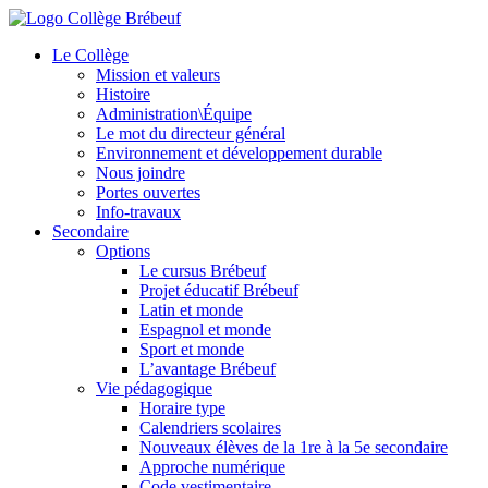
Le Collège
Mission et valeurs
Histoire
Administration\Équipe
Le mot du directeur général
Environnement et développement durable
Nous joindre
Portes ouvertes
Info-travaux
Secondaire
Options
Le cursus Brébeuf
Projet éducatif Brébeuf
Latin et monde
Espagnol et monde
Sport et monde
L’avantage Brébeuf
Vie pédagogique
Horaire type
Calendriers scolaires
Nouveaux élèves de la 1re à la 5e secondaire
Approche numérique
Code vestimentaire