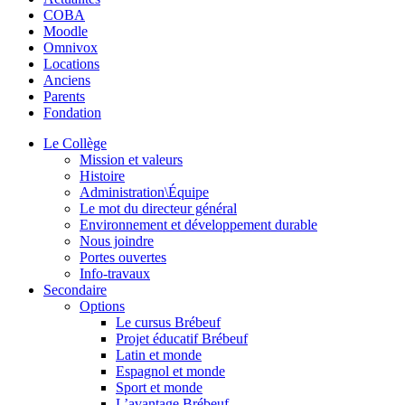
COBA
Moodle
Omnivox
Locations
Anciens
Parents
Fondation
Le Collège
Mission et valeurs
Histoire
Administration\Équipe
Le mot du directeur général
Environnement et développement durable
Nous joindre
Portes ouvertes
Info-travaux
Secondaire
Options
Le cursus Brébeuf
Projet éducatif Brébeuf
Latin et monde
Espagnol et monde
Sport et monde
L’avantage Brébeuf