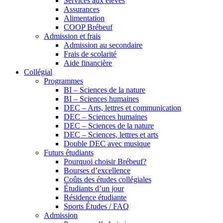
Services aux élèves
Assurances
Alimentation
COOP Brébeuf
Admission et frais
Admission au secondaire
Frais de scolarité
Aide financière
Collégial
Programmes
BI – Sciences de la nature
BI – Sciences humaines
DEC – Arts, lettres et communication
DEC – Sciences humaines
DEC – Sciences de la nature
DEC – Sciences, lettres et arts
Double DEC avec musique
Futurs étudiants
Pourquoi choisir Brébeuf?
Bourses d’excellence
Coûts des études collégiales
Étudiants d’un jour
Résidence étudiante
Sports Études / FAQ
Admission