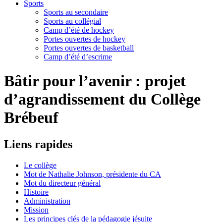
Sports
Sports au secondaire
Sports au collégial
Camp d’été de hockey
Portes ouvertes de hockey
Portes ouvertes de basketball
Camp d’été d’escrime
Bâtir pour l’avenir : projet
d’agrandissement du Collège
Brébeuf
Liens
rapides
Le collège
Mot de Nathalie Johnson, présidente du CA
Mot du directeur général
Histoire
Administration
Mission
Les principes clés de la pédagogie jésuite