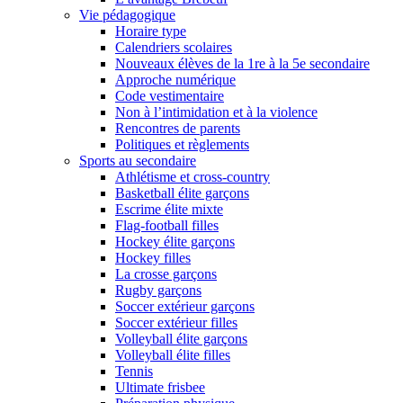
Vie pédagogique
Horaire type
Calendriers scolaires
Nouveaux élèves de la 1re à la 5e secondaire
Approche numérique
Code vestimentaire
Non à l’intimidation et à la violence
Rencontres de parents
Politiques et règlements
Sports au secondaire
Athlétisme et cross-country
Basketball élite garçons
Escrime élite mixte
Flag-football filles
Hockey élite garçons
Hockey filles
La crosse garçons
Rugby garçons
Soccer extérieur garçons
Soccer extérieur filles
Volleyball élite garçons
Volleyball élite filles
Tennis
Ultimate frisbee