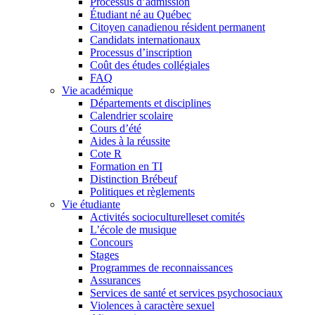
Processus d’admission
Étudiant né au Québec
Citoyen canadienou résident permanent
Candidats internationaux
Processus d’inscription
Coût des études collégiales
FAQ
Vie académique
Départements et disciplines
Calendrier scolaire
Cours d’été
Aides à la réussite
Cote R
Formation en TI
Distinction Brébeuf
Politiques et règlements
Vie étudiante
Activités socioculturelleset comités
L’école de musique
Concours
Stages
Programmes de reconnaissances
Assurances
Services de santé et services psychosociaux
Violences à caractère sexuel