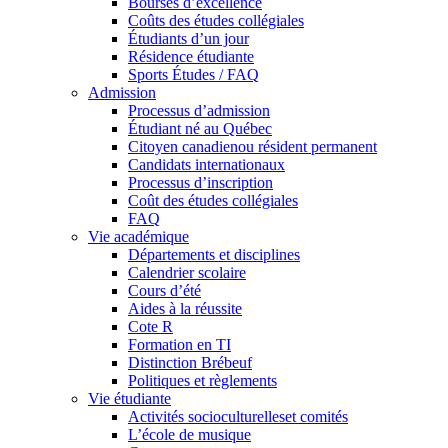
Bourses d’excellence
Coûts des études collégiales
Étudiants d’un jour
Résidence étudiante
Sports Études / FAQ
Admission
Processus d’admission
Étudiant né au Québec
Citoyen canadienou résident permanent
Candidats internationaux
Processus d’inscription
Coût des études collégiales
FAQ
Vie académique
Départements et disciplines
Calendrier scolaire
Cours d’été
Aides à la réussite
Cote R
Formation en TI
Distinction Brébeuf
Politiques et règlements
Vie étudiante
Activités socioculturelleset comités
L’école de musique