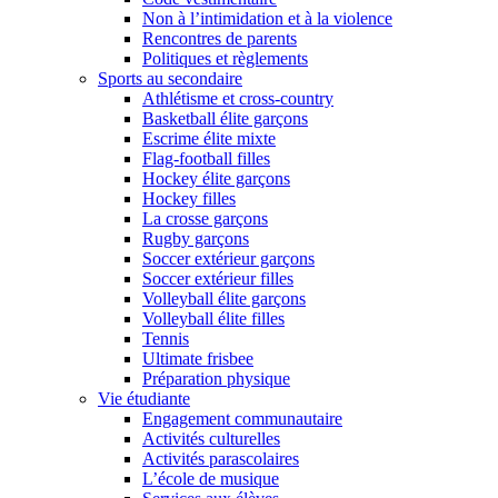
Non à l’intimidation et à la violence
Rencontres de parents
Politiques et règlements
Sports au secondaire
Athlétisme et cross-country
Basketball élite garçons
Escrime élite mixte
Flag-football filles
Hockey élite garçons
Hockey filles
La crosse garçons
Rugby garçons
Soccer extérieur garçons
Soccer extérieur filles
Volleyball élite garçons
Volleyball élite filles
Tennis
Ultimate frisbee
Préparation physique
Vie étudiante
Engagement communautaire
Activités culturelles
Activités parascolaires
L’école de musique