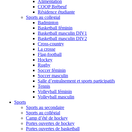
Alimentation
COOP Brébeuf
Résidence étudiante
Sports au collegial
Badminton
Basketball féminin
Basketball masculin DIV1
Basketball masculin DIV2
Cross-country
La crosse
Flag-football
Hockey
Rugby
Soccer féminin
Soccer masculin
Salle d’entraînement et sports participatifs
Tennis
Volleyball féminin
Volleyball masculin
Sports
Sports au secondaire
Sports au collégial
Camp d’été de hockey
Portes ouvertes de hockey
Portes ouvertes de basketball