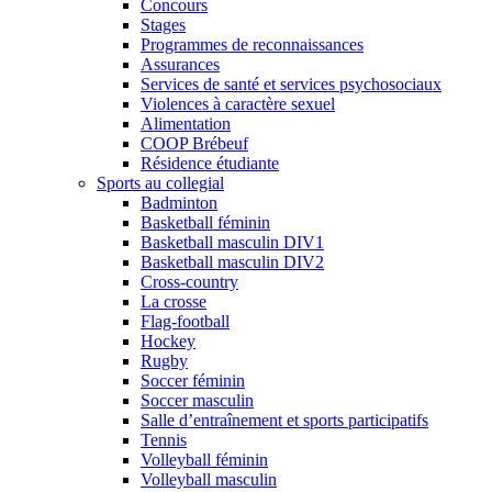
Concours
Stages
Programmes de reconnaissances
Assurances
Services de santé et services psychosociaux
Violences à caractère sexuel
Alimentation
COOP Brébeuf
Résidence étudiante
Sports au collegial
Badminton
Basketball féminin
Basketball masculin DIV1
Basketball masculin DIV2
Cross-country
La crosse
Flag-football
Hockey
Rugby
Soccer féminin
Soccer masculin
Salle d’entraînement et sports participatifs
Tennis
Volleyball féminin
Volleyball masculin