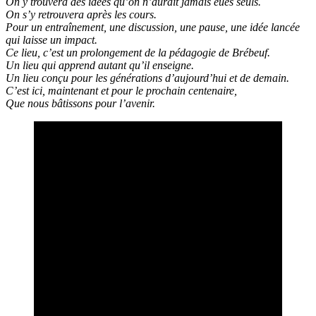
On y trouvera des idées qu’on n’aurait jamais eues seuls.
On s’y retrouvera après les cours.
Pour un entraînement, une discussion, une pause, une idée lancée
qui laisse un impact.
Ce lieu, c’est un prolongement de la pédagogie de Brébeuf.
Un lieu qui apprend autant qu’il enseigne.
Un lieu conçu pour les générations d’aujourd’hui et de demain.
C’est ici, maintenant et pour le prochain centenaire,
Que nous bâtissons pour l’avenir.