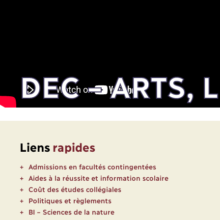
DEC – ARTS,
Liens
rapides
Admissions en facultés contingentées
Aides à la réussite et information scolaire
Coût des études collégiales
Politiques et règlements
BI – Sciences de la nature