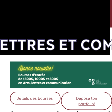
 LETTRES ET C
Détails des bourses
Dépose ton
portfolio!