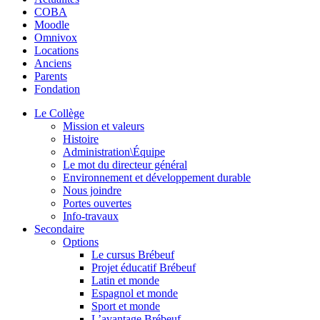
COBA
Moodle
Omnivox
Locations
Anciens
Parents
Fondation
Le Collège
Mission et valeurs
Histoire
Administration\Équipe
Le mot du directeur général
Environnement et développement durable
Nous joindre
Portes ouvertes
Info-travaux
Secondaire
Options
Le cursus Brébeuf
Projet éducatif Brébeuf
Latin et monde
Espagnol et monde
Sport et monde
L’avantage Brébeuf