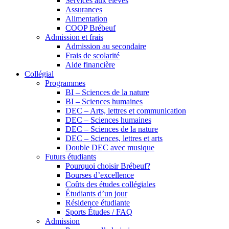
Services aux élèves
Assurances
Alimentation
COOP Brébeuf
Admission et frais
Admission au secondaire
Frais de scolarité
Aide financière
Collégial
Programmes
BI – Sciences de la nature
BI – Sciences humaines
DEC – Arts, lettres et communication
DEC – Sciences humaines
DEC – Sciences de la nature
DEC – Sciences, lettres et arts
Double DEC avec musique
Futurs étudiants
Pourquoi choisir Brébeuf?
Bourses d’excellence
Coûts des études collégiales
Étudiants d’un jour
Résidence étudiante
Sports Études / FAQ
Admission