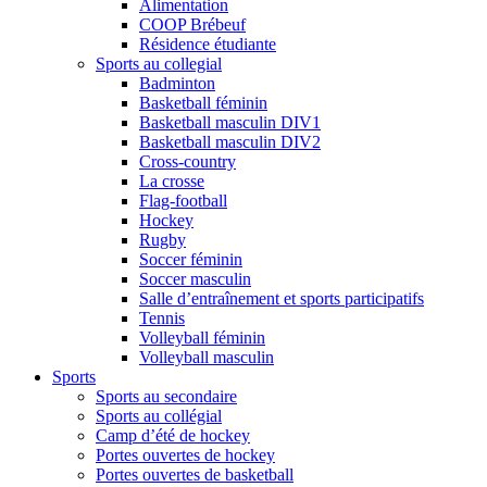
Alimentation
COOP Brébeuf
Résidence étudiante
Sports au collegial
Badminton
Basketball féminin
Basketball masculin DIV1
Basketball masculin DIV2
Cross-country
La crosse
Flag-football
Hockey
Rugby
Soccer féminin
Soccer masculin
Salle d’entraînement et sports participatifs
Tennis
Volleyball féminin
Volleyball masculin
Sports
Sports au secondaire
Sports au collégial
Camp d’été de hockey
Portes ouvertes de hockey
Portes ouvertes de basketball