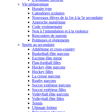
Vie pédagogique
Horaire type
Calendriers scolaires
Nouveaux élèves de la 1re à la 5e secondaire
Approche numérique
Code vestimentaire
Non à l’intimidation et à la violence
Rencontres de parents
Politiques et règlements
Sports au secondaire
Athlétisme et cross-country
Basketball élite garçons
Escrime élite mixte
Flag-football filles
Hockey élite garçons
Hockey filles
La crosse garçons
Rugby garçons
Soccer extérieur garçons
Soccer extérieur filles
Volleyball élite garçons
Volleyball élite filles
Tennis
Ultimate frisbee