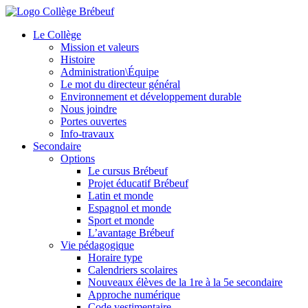
Le Collège
Mission et valeurs
Histoire
Administration\Équipe
Le mot du directeur général
Environnement et développement durable
Nous joindre
Portes ouvertes
Info-travaux
Secondaire
Options
Le cursus Brébeuf
Projet éducatif Brébeuf
Latin et monde
Espagnol et monde
Sport et monde
L’avantage Brébeuf
Vie pédagogique
Horaire type
Calendriers scolaires
Nouveaux élèves de la 1re à la 5e secondaire
Approche numérique
Code vestimentaire