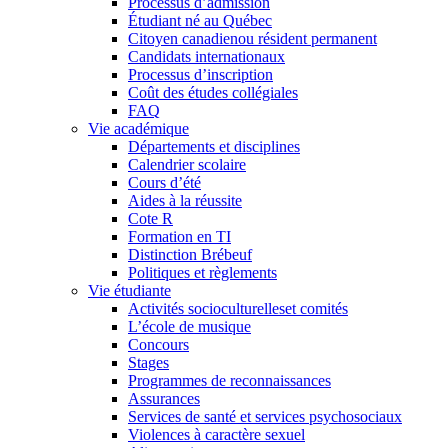
Processus d’admission
Étudiant né au Québec
Citoyen canadienou résident permanent
Candidats internationaux
Processus d’inscription
Coût des études collégiales
FAQ
Vie académique
Départements et disciplines
Calendrier scolaire
Cours d’été
Aides à la réussite
Cote R
Formation en TI
Distinction Brébeuf
Politiques et règlements
Vie étudiante
Activités socioculturelleset comités
L’école de musique
Concours
Stages
Programmes de reconnaissances
Assurances
Services de santé et services psychosociaux
Violences à caractère sexuel