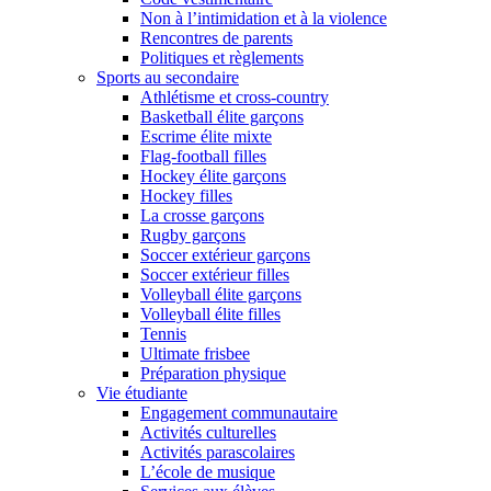
Non à l’intimidation et à la violence
Rencontres de parents
Politiques et règlements
Sports au secondaire
Athlétisme et cross-country
Basketball élite garçons
Escrime élite mixte
Flag-football filles
Hockey élite garçons
Hockey filles
La crosse garçons
Rugby garçons
Soccer extérieur garçons
Soccer extérieur filles
Volleyball élite garçons
Volleyball élite filles
Tennis
Ultimate frisbee
Préparation physique
Vie étudiante
Engagement communautaire
Activités culturelles
Activités parascolaires
L’école de musique