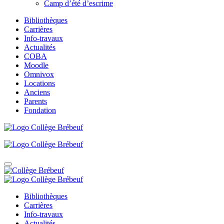
Camp d’été d’escrime
Bibliothèques
Carrières
Info-travaux
Actualités
COBA
Moodle
Omnivox
Locations
Anciens
Parents
Fondation
Bibliothèques
Carrières
Info-travaux
Actualités