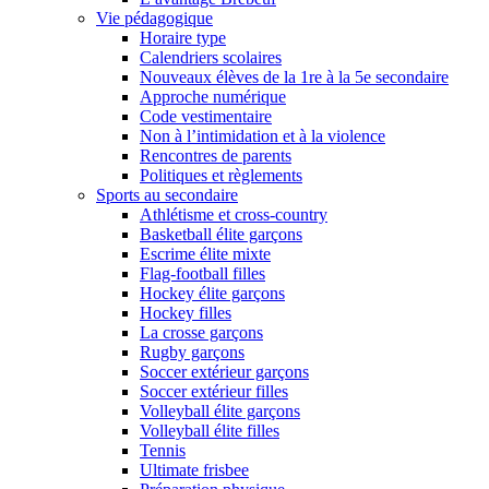
Vie pédagogique
Horaire type
Calendriers scolaires
Nouveaux élèves de la 1re à la 5e secondaire
Approche numérique
Code vestimentaire
Non à l’intimidation et à la violence
Rencontres de parents
Politiques et règlements
Sports au secondaire
Athlétisme et cross-country
Basketball élite garçons
Escrime élite mixte
Flag-football filles
Hockey élite garçons
Hockey filles
La crosse garçons
Rugby garçons
Soccer extérieur garçons
Soccer extérieur filles
Volleyball élite garçons
Volleyball élite filles
Tennis
Ultimate frisbee