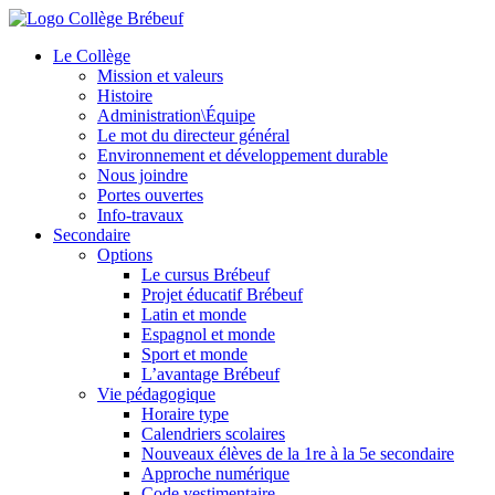
Le Collège
Mission et valeurs
Histoire
Administration\Équipe
Le mot du directeur général
Environnement et développement durable
Nous joindre
Portes ouvertes
Info-travaux
Secondaire
Options
Le cursus Brébeuf
Projet éducatif Brébeuf
Latin et monde
Espagnol et monde
Sport et monde
L’avantage Brébeuf
Vie pédagogique
Horaire type
Calendriers scolaires
Nouveaux élèves de la 1re à la 5e secondaire
Approche numérique
Code vestimentaire