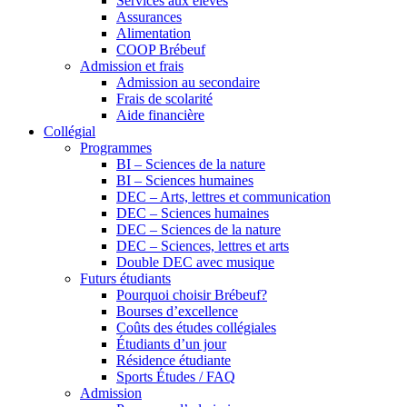
Services aux élèves
Assurances
Alimentation
COOP Brébeuf
Admission et frais
Admission au secondaire
Frais de scolarité
Aide financière
Collégial
Programmes
BI – Sciences de la nature
BI – Sciences humaines
DEC – Arts, lettres et communication
DEC – Sciences humaines
DEC – Sciences de la nature
DEC – Sciences, lettres et arts
Double DEC avec musique
Futurs étudiants
Pourquoi choisir Brébeuf?
Bourses d’excellence
Coûts des études collégiales
Étudiants d’un jour
Résidence étudiante
Sports Études / FAQ
Admission