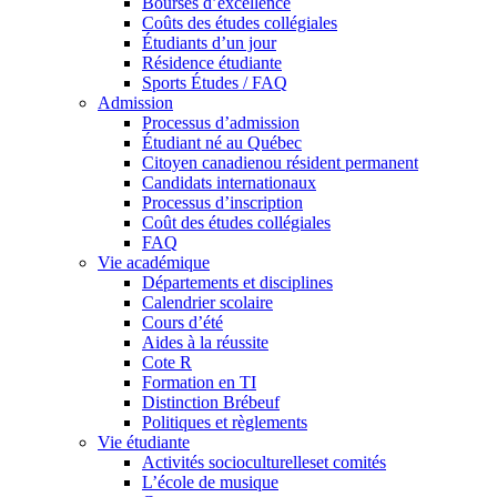
Bourses d’excellence
Coûts des études collégiales
Étudiants d’un jour
Résidence étudiante
Sports Études / FAQ
Admission
Processus d’admission
Étudiant né au Québec
Citoyen canadienou résident permanent
Candidats internationaux
Processus d’inscription
Coût des études collégiales
FAQ
Vie académique
Départements et disciplines
Calendrier scolaire
Cours d’été
Aides à la réussite
Cote R
Formation en TI
Distinction Brébeuf
Politiques et règlements
Vie étudiante
Activités socioculturelleset comités
L’école de musique