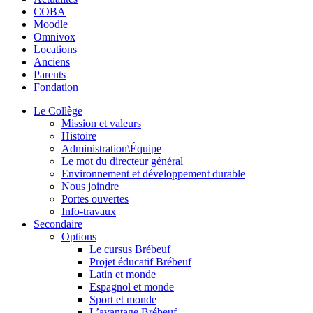
COBA
Moodle
Omnivox
Locations
Anciens
Parents
Fondation
Le Collège
Mission et valeurs
Histoire
Administration\Équipe
Le mot du directeur général
Environnement et développement durable
Nous joindre
Portes ouvertes
Info-travaux
Secondaire
Options
Le cursus Brébeuf
Projet éducatif Brébeuf
Latin et monde
Espagnol et monde
Sport et monde
L’avantage Brébeuf