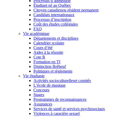
Processus d’admission
Étudiant né au Québec
Citoyen canadienou résident permanent
Candidats internationaux
Processus d’inscription
Coût des études collégiales
FAQ
Vie académique
Départements et disciplines
Calendrier scolaire
Cours d’été
Aides à la réussite
Cote R
Formation en TI
Distinction Brébeuf
Politiques et règlements
Vie étudiante
Activités socioculturelleset comités
L’école de musique
Concours
Stages
Programmes de reconnaissances
Assurances
Services de santé et services psychosociaux
Violences à caractère sexuel