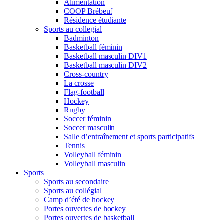
Alimentation
COOP Brébeuf
Résidence étudiante
Sports au collegial
Badminton
Basketball féminin
Basketball masculin DIV1
Basketball masculin DIV2
Cross-country
La crosse
Flag-football
Hockey
Rugby
Soccer féminin
Soccer masculin
Salle d’entraînement et sports participatifs
Tennis
Volleyball féminin
Volleyball masculin
Sports
Sports au secondaire
Sports au collégial
Camp d’été de hockey
Portes ouvertes de hockey
Portes ouvertes de basketball