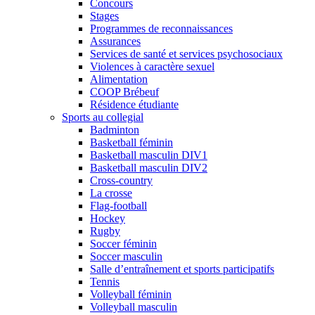
Concours
Stages
Programmes de reconnaissances
Assurances
Services de santé et services psychosociaux
Violences à caractère sexuel
Alimentation
COOP Brébeuf
Résidence étudiante
Sports au collegial
Badminton
Basketball féminin
Basketball masculin DIV1
Basketball masculin DIV2
Cross-country
La crosse
Flag-football
Hockey
Rugby
Soccer féminin
Soccer masculin
Salle d’entraînement et sports participatifs
Tennis
Volleyball féminin
Volleyball masculin