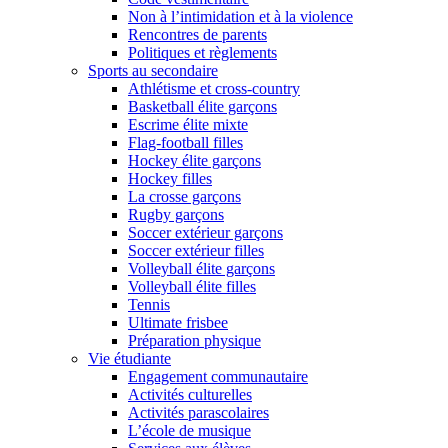
Non à l’intimidation et à la violence
Rencontres de parents
Politiques et règlements
Sports au secondaire
Athlétisme et cross-country
Basketball élite garçons
Escrime élite mixte
Flag-football filles
Hockey élite garçons
Hockey filles
La crosse garçons
Rugby garçons
Soccer extérieur garçons
Soccer extérieur filles
Volleyball élite garçons
Volleyball élite filles
Tennis
Ultimate frisbee
Préparation physique
Vie étudiante
Engagement communautaire
Activités culturelles
Activités parascolaires
L’école de musique