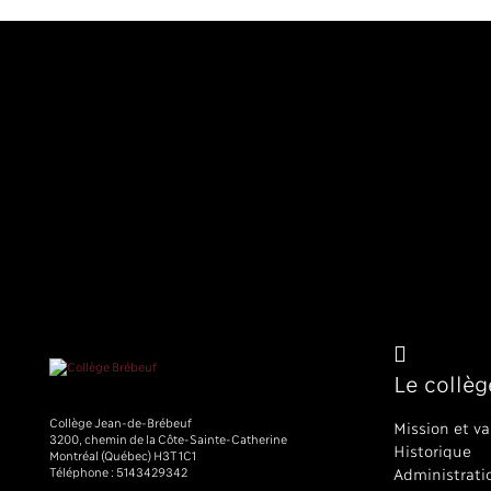
Le collèg
Collège Jean-de-Brébeuf
Mission et va
3200, chemin de la Côte-Sainte-Catherine
Historique
Montréal (Québec) H3T 1C1
Téléphone :
5143429342
Administrati