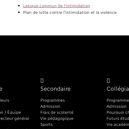
Lexique commun de l’intimidation
Plan de lutte contre l’intimidation et la violence
e
Secondaire
Collégia
leurs
Programmes
Programme
Admission
Admission
on / Équipe
Frais de scolarité
Pourquoi ch
recteur général
Vie pédagogique
Futurs étu
Sports
Vie académ