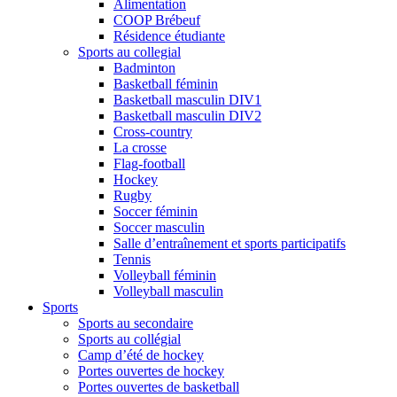
Alimentation
COOP Brébeuf
Résidence étudiante
Sports au collegial
Badminton
Basketball féminin
Basketball masculin DIV1
Basketball masculin DIV2
Cross-country
La crosse
Flag-football
Hockey
Rugby
Soccer féminin
Soccer masculin
Salle d’entraînement et sports participatifs
Tennis
Volleyball féminin
Volleyball masculin
Sports
Sports au secondaire
Sports au collégial
Camp d’été de hockey
Portes ouvertes de hockey
Portes ouvertes de basketball