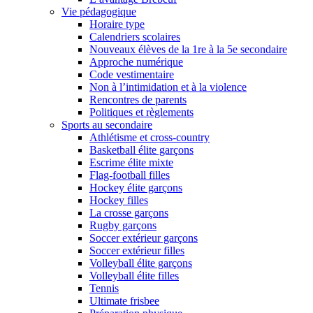
Vie pédagogique
Horaire type
Calendriers scolaires
Nouveaux élèves de la 1re à la 5e secondaire
Approche numérique
Code vestimentaire
Non à l’intimidation et à la violence
Rencontres de parents
Politiques et règlements
Sports au secondaire
Athlétisme et cross-country
Basketball élite garçons
Escrime élite mixte
Flag-football filles
Hockey élite garçons
Hockey filles
La crosse garçons
Rugby garçons
Soccer extérieur garçons
Soccer extérieur filles
Volleyball élite garçons
Volleyball élite filles
Tennis
Ultimate frisbee