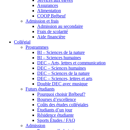
Services aux élèves
Assurances
Alimentation
COOP Brébeuf
Admission et frais
Admission au secondaire
Frais de scolarité
Aide financière
Collégial
Programmes
BI – Sciences de la nature
BI – Sciences humaines
DEC – Arts, lettres et communication
DEC – Sciences humaines
DEC – Sciences de la nature
DEC – Sciences, lettres et arts
Double DEC avec musique
Futurs étudiants
Pourquoi choisir Brébeuf?
Bourses d’excellence
Coûts des études collégiales
Étudiants d’un jour
Résidence étudiante
Sports Études / FAQ
Admission