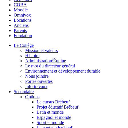
COBA
Moodle
Omnivox
Locations
Anciens
Parents
Fondation
Le Collège
Mission et valeurs
Histoire
Administration\Équipe
Le mot du directeur général
Environnement et développement durable
Nous joindre
Portes ouvertes
Info-travaux
Secondaire
Options
Le cursus Brébeuf
Projet éducatif Brébeuf
Latin et monde
Espagnol et monde
Sport et monde
L’avantage Brébeuf