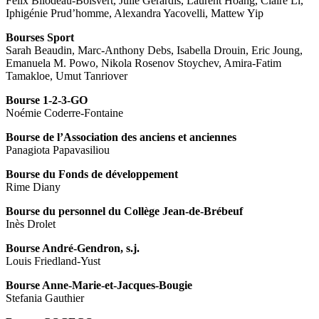
Félix Bilodeau-Boisvert, Julie Gerardis, Laurent Hoang, Claire Li,
Iphigénie Prud’homme, Alexandra Yacovelli, Mattew Yip
Bourses Sport
Sarah Beaudin, Marc-Anthony Debs, Isabella Drouin, Eric Joung,
Emanuela M. Powo, Nikola Rosenov Stoychev, Amira-Fatim
Tamakloe, Umut Tanriover
Bourse 1-2-3-GO
Noémie Coderre-Fontaine
Bourse de l’Association des anciens et anciennes
Panagiota Papavasiliou
Bourse du Fonds de développement
Rime Diany
Bourse du personnel du Collège Jean-de-Brébeuf
Inès Drolet
Bourse André-Gendron, s.j.
Louis Friedland-Yust
Bourse Anne-Marie-et-Jacques-Bougie
Stefania Gauthier