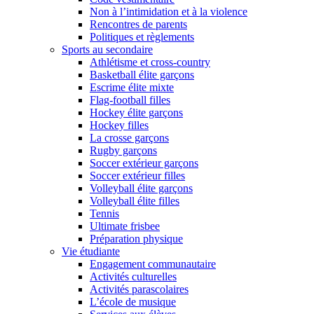
Non à l’intimidation et à la violence
Rencontres de parents
Politiques et règlements
Sports au secondaire
Athlétisme et cross-country
Basketball élite garçons
Escrime élite mixte
Flag-football filles
Hockey élite garçons
Hockey filles
La crosse garçons
Rugby garçons
Soccer extérieur garçons
Soccer extérieur filles
Volleyball élite garçons
Volleyball élite filles
Tennis
Ultimate frisbee
Préparation physique
Vie étudiante
Engagement communautaire
Activités culturelles
Activités parascolaires
L’école de musique