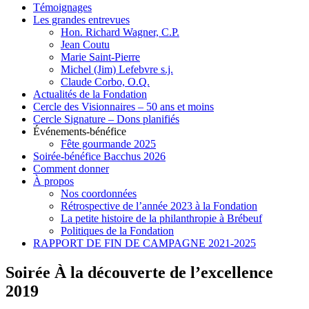
Témoignages
Les grandes entrevues
Hon. Richard Wagner, C.P.
Jean Coutu
Marie Saint-Pierre
Michel (Jim) Lefebvre s.j.
Claude Corbo, O.Q.
Actualités de la Fondation
Cercle des Visionnaires – 50 ans et moins
Cercle Signature – Dons planifiés
Événements-bénéfice
Fête gourmande 2025
Soirée-bénéfice Bacchus 2026
Comment donner
À propos
Nos coordonnées
Rétrospective de l’année 2023 à la Fondation
La petite histoire de la philanthropie à Brébeuf
Politiques de la Fondation
RAPPORT DE FIN DE CAMPAGNE 2021-2025
Soirée À la découverte de l’excellence
2019