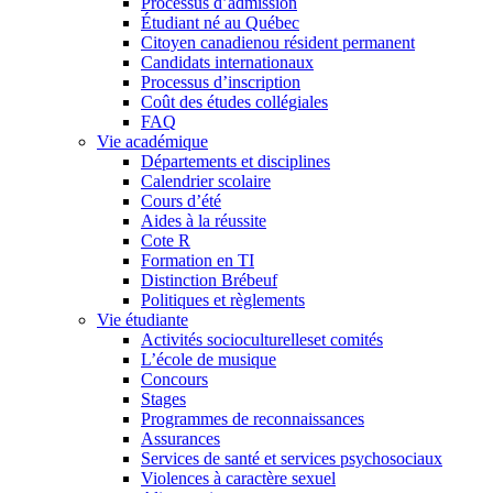
Processus d’admission
Étudiant né au Québec
Citoyen canadienou résident permanent
Candidats internationaux
Processus d’inscription
Coût des études collégiales
FAQ
Vie académique
Départements et disciplines
Calendrier scolaire
Cours d’été
Aides à la réussite
Cote R
Formation en TI
Distinction Brébeuf
Politiques et règlements
Vie étudiante
Activités socioculturelleset comités
L’école de musique
Concours
Stages
Programmes de reconnaissances
Assurances
Services de santé et services psychosociaux
Violences à caractère sexuel