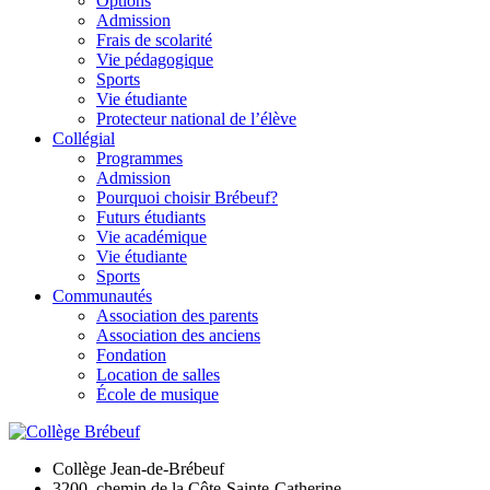
Options
Admission
Frais de scolarité
Vie pédagogique
Sports
Vie étudiante
Protecteur national de l’élève
Collégial
Programmes
Admission
Pourquoi choisir Brébeuf?
Futurs étudiants
Vie académique
Vie étudiante
Sports
Communautés
Association des parents
Association des anciens
Fondation
Location de salles
École de musique
Collège Jean-de-Brébeuf
3200, chemin de la Côte-Sainte-Catherine