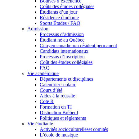
Bourses d’excellence
Coûts des études collégiales
Étudiants d’un jour
Résidence étudiante
Sports Études / FAQ
Admission
Processus d’admission
Étudiant né au Québec
Citoyen canadienou résident permanent
Candidats internationaux
Processus d’inscription
Coût des études collégiales
FAQ
Vie académique
Départements et disciplines
Calendrier scolaire
Cours d’été
Aides à la réussite
Cote R
Formation en TI
Distinction Brébeuf
Politiques et règlements
Vie étudiante
Activités socioculturelleset comités
L’école de musique