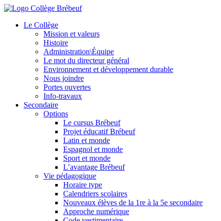
Le Collège
Mission et valeurs
Histoire
Administration\Équipe
Le mot du directeur général
Environnement et développement durable
Nous joindre
Portes ouvertes
Info-travaux
Secondaire
Options
Le cursus Brébeuf
Projet éducatif Brébeuf
Latin et monde
Espagnol et monde
Sport et monde
L’avantage Brébeuf
Vie pédagogique
Horaire type
Calendriers scolaires
Nouveaux élèves de la 1re à la 5e secondaire
Approche numérique
Code vestimentaire