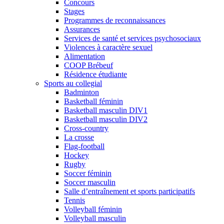
Concours
Stages
Programmes de reconnaissances
Assurances
Services de santé et services psychosociaux
Violences à caractère sexuel
Alimentation
COOP Brébeuf
Résidence étudiante
Sports au collegial
Badminton
Basketball féminin
Basketball masculin DIV1
Basketball masculin DIV2
Cross-country
La crosse
Flag-football
Hockey
Rugby
Soccer féminin
Soccer masculin
Salle d’entraînement et sports participatifs
Tennis
Volleyball féminin
Volleyball masculin