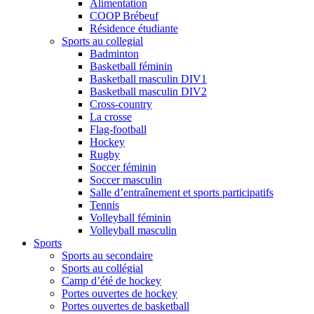
Alimentation
COOP Brébeuf
Résidence étudiante
Sports au collegial
Badminton
Basketball féminin
Basketball masculin DIV1
Basketball masculin DIV2
Cross-country
La crosse
Flag-football
Hockey
Rugby
Soccer féminin
Soccer masculin
Salle d’entraînement et sports participatifs
Tennis
Volleyball féminin
Volleyball masculin
Sports
Sports au secondaire
Sports au collégial
Camp d’été de hockey
Portes ouvertes de hockey
Portes ouvertes de basketball