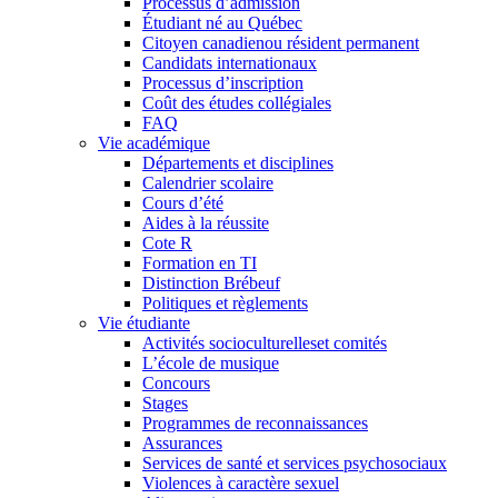
Processus d’admission
Étudiant né au Québec
Citoyen canadienou résident permanent
Candidats internationaux
Processus d’inscription
Coût des études collégiales
FAQ
Vie académique
Départements et disciplines
Calendrier scolaire
Cours d’été
Aides à la réussite
Cote R
Formation en TI
Distinction Brébeuf
Politiques et règlements
Vie étudiante
Activités socioculturelleset comités
L’école de musique
Concours
Stages
Programmes de reconnaissances
Assurances
Services de santé et services psychosociaux
Violences à caractère sexuel