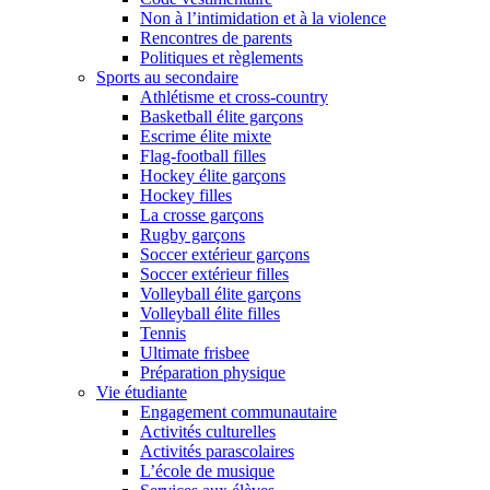
Non à l’intimidation et à la violence
Rencontres de parents
Politiques et règlements
Sports au secondaire
Athlétisme et cross-country
Basketball élite garçons
Escrime élite mixte
Flag-football filles
Hockey élite garçons
Hockey filles
La crosse garçons
Rugby garçons
Soccer extérieur garçons
Soccer extérieur filles
Volleyball élite garçons
Volleyball élite filles
Tennis
Ultimate frisbee
Préparation physique
Vie étudiante
Engagement communautaire
Activités culturelles
Activités parascolaires
L’école de musique