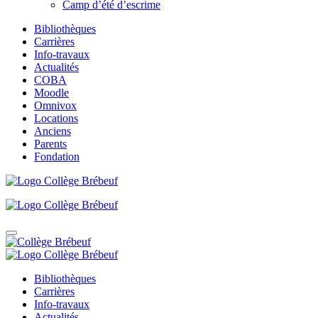
Camp d’été d’escrime
Bibliothèques
Carrières
Info-travaux
Actualités
COBA
Moodle
Omnivox
Locations
Anciens
Parents
Fondation
Bibliothèques
Carrières
Info-travaux
Actualités