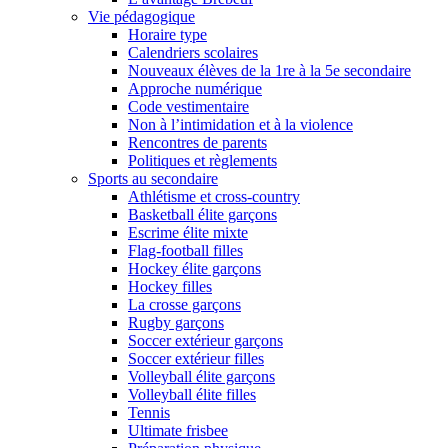
Vie pédagogique
Horaire type
Calendriers scolaires
Nouveaux élèves de la 1re à la 5e secondaire
Approche numérique
Code vestimentaire
Non à l’intimidation et à la violence
Rencontres de parents
Politiques et règlements
Sports au secondaire
Athlétisme et cross-country
Basketball élite garçons
Escrime élite mixte
Flag-football filles
Hockey élite garçons
Hockey filles
La crosse garçons
Rugby garçons
Soccer extérieur garçons
Soccer extérieur filles
Volleyball élite garçons
Volleyball élite filles
Tennis
Ultimate frisbee