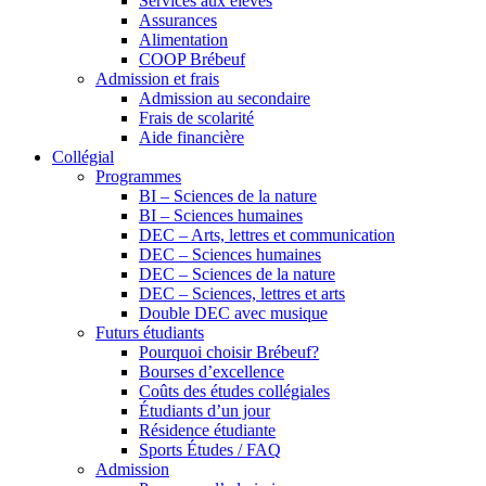
Services aux élèves
Assurances
Alimentation
COOP Brébeuf
Admission et frais
Admission au secondaire
Frais de scolarité
Aide financière
Collégial
Programmes
BI – Sciences de la nature
BI – Sciences humaines
DEC – Arts, lettres et communication
DEC – Sciences humaines
DEC – Sciences de la nature
DEC – Sciences, lettres et arts
Double DEC avec musique
Futurs étudiants
Pourquoi choisir Brébeuf?
Bourses d’excellence
Coûts des études collégiales
Étudiants d’un jour
Résidence étudiante
Sports Études / FAQ
Admission