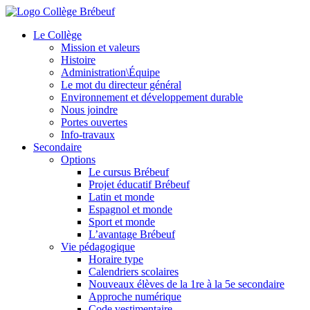
Le Collège
Mission et valeurs
Histoire
Administration\Équipe
Le mot du directeur général
Environnement et développement durable
Nous joindre
Portes ouvertes
Info-travaux
Secondaire
Options
Le cursus Brébeuf
Projet éducatif Brébeuf
Latin et monde
Espagnol et monde
Sport et monde
L’avantage Brébeuf
Vie pédagogique
Horaire type
Calendriers scolaires
Nouveaux élèves de la 1re à la 5e secondaire
Approche numérique
Code vestimentaire