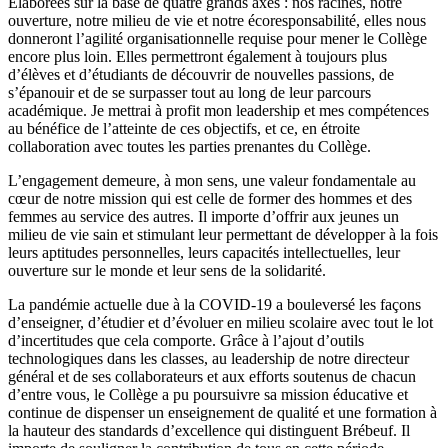
Élaborées sur la base de quatre grands axes : nos racines, notre
ouverture, notre milieu de vie et notre écoresponsabilité, elles nous
donneront l’agilité organisationnelle requise pour mener le Collège
encore plus loin. Elles permettront également à toujours plus
d’élèves et d’étudiants de découvrir de nouvelles passions, de
s’épanouir et de se surpasser tout au long de leur parcours
académique. Je mettrai à profit mon leadership et mes compétences
au bénéfice de l’atteinte de ces objectifs, et ce, en étroite
collaboration avec toutes les parties prenantes du Collège.
L’engagement demeure, à mon sens, une valeur fondamentale au
cœur de notre mission qui est celle de former des hommes et des
femmes au service des autres. Il importe d’offrir aux jeunes un
milieu de vie sain et stimulant leur permettant de développer à la fois
leurs aptitudes personnelles, leurs capacités intellectuelles, leur
ouverture sur le monde et leur sens de la solidarité.
La pandémie actuelle due à la COVID-19 a bouleversé les façons
d’enseigner, d’étudier et d’évoluer en milieu scolaire avec tout le lot
d’incertitudes que cela comporte. Grâce à l’ajout d’outils
technologiques dans les classes, au leadership de notre directeur
général et de ses collaborateurs et aux efforts soutenus de chacun
d’entre vous, le Collège a pu poursuivre sa mission éducative et
continue de dispenser un enseignement de qualité et une formation à
la hauteur des standards d’excellence qui distinguent Brébeuf. Il