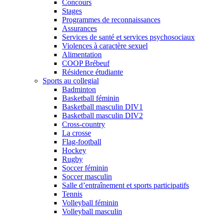
Concours
Stages
Programmes de reconnaissances
Assurances
Services de santé et services psychosociaux
Violences à caractère sexuel
Alimentation
COOP Brébeuf
Résidence étudiante
Sports au collegial
Badminton
Basketball féminin
Basketball masculin DIV1
Basketball masculin DIV2
Cross-country
La crosse
Flag-football
Hockey
Rugby
Soccer féminin
Soccer masculin
Salle d’entraînement et sports participatifs
Tennis
Volleyball féminin
Volleyball masculin