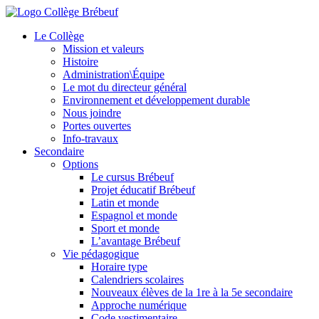
Le Collège
Mission et valeurs
Histoire
Administration\Équipe
Le mot du directeur général
Environnement et développement durable
Nous joindre
Portes ouvertes
Info-travaux
Secondaire
Options
Le cursus Brébeuf
Projet éducatif Brébeuf
Latin et monde
Espagnol et monde
Sport et monde
L’avantage Brébeuf
Vie pédagogique
Horaire type
Calendriers scolaires
Nouveaux élèves de la 1re à la 5e secondaire
Approche numérique
Code vestimentaire