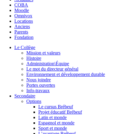
COBA
Moodle
Omnivox
Locations
Anciens
Parents
Fondation
Le Collège
Mission et valeurs
Histoire
Administration\Équipe
Le mot du directeur général
Environnement et développement durable
Nous joindre
Portes ouvertes
Info-travaux
Secondaire
Options
Le cursus Brébeuf
Projet éducatif Brébeuf
Latin et monde
Espagnol et monde
Sport et monde
L’avantage Brébeuf