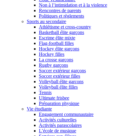
Non à l’intimidation et à la violence
Rencontres de parents
Politiques et règlements
Sports au secondaire
Athlétisme et cross-country
Basketball élite garçons
Escrime élite mixte
Flag-football filles
Hockey élite garçons
Hockey filles
La crosse garçons
Rugby garçons
Soccer extérieur garçons
Soccer extérieur filles
Volleyball élite garçons
Volleyball élite filles
Tennis
Ultimate frisbee
Préparation physique
Vie étudiante
Engagement communautaire
Activités culturelles
Activités parascolaires
L’école de musique