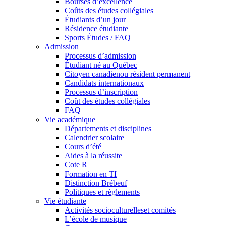
Bourses d’excellence
Coûts des études collégiales
Étudiants d’un jour
Résidence étudiante
Sports Études / FAQ
Admission
Processus d’admission
Étudiant né au Québec
Citoyen canadienou résident permanent
Candidats internationaux
Processus d’inscription
Coût des études collégiales
FAQ
Vie académique
Départements et disciplines
Calendrier scolaire
Cours d’été
Aides à la réussite
Cote R
Formation en TI
Distinction Brébeuf
Politiques et règlements
Vie étudiante
Activités socioculturelleset comités
L’école de musique