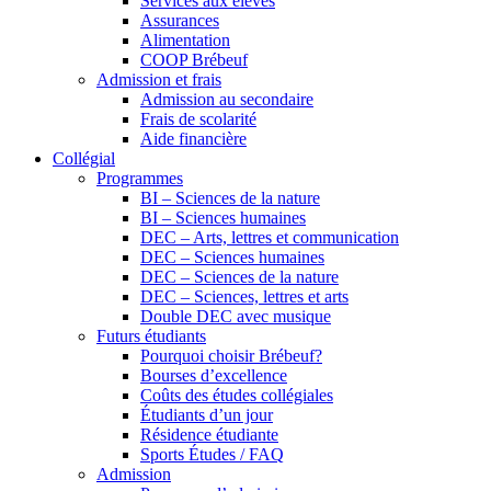
Services aux élèves
Assurances
Alimentation
COOP Brébeuf
Admission et frais
Admission au secondaire
Frais de scolarité
Aide financière
Collégial
Programmes
BI – Sciences de la nature
BI – Sciences humaines
DEC – Arts, lettres et communication
DEC – Sciences humaines
DEC – Sciences de la nature
DEC – Sciences, lettres et arts
Double DEC avec musique
Futurs étudiants
Pourquoi choisir Brébeuf?
Bourses d’excellence
Coûts des études collégiales
Étudiants d’un jour
Résidence étudiante
Sports Études / FAQ
Admission