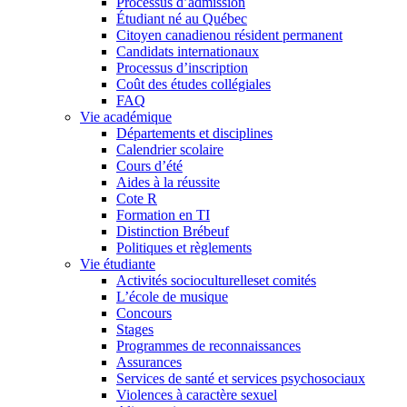
Processus d’admission
Étudiant né au Québec
Citoyen canadienou résident permanent
Candidats internationaux
Processus d’inscription
Coût des études collégiales
FAQ
Vie académique
Départements et disciplines
Calendrier scolaire
Cours d’été
Aides à la réussite
Cote R
Formation en TI
Distinction Brébeuf
Politiques et règlements
Vie étudiante
Activités socioculturelleset comités
L’école de musique
Concours
Stages
Programmes de reconnaissances
Assurances
Services de santé et services psychosociaux
Violences à caractère sexuel