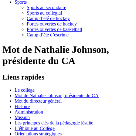
Sports
Sports au secondaire
Sports au collégial
Camp d’été de hockey
Portes ouvertes de hockey
Portes ouvertes de basketball
Camp d’été d’escrime
Mot de Nathalie Johnson,
présidente du CA
Liens
rapides
Le collège
Mot de Nathalie Johnson, présidente du CA
Mot du directeur général
Histoire
Administration
Mission
Les principes clés de la pédagogie jésuite
L’éthique au Collège
Orientations stratégiques