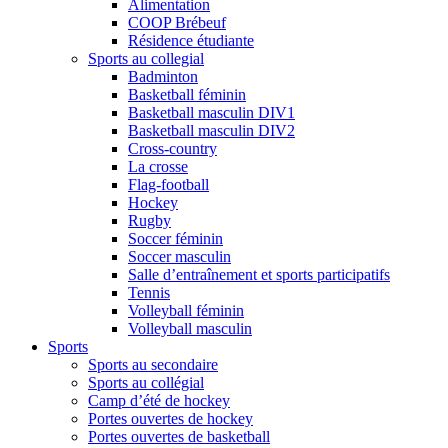
Alimentation
COOP Brébeuf
Résidence étudiante
Sports au collegial
Badminton
Basketball féminin
Basketball masculin DIV1
Basketball masculin DIV2
Cross-country
La crosse
Flag-football
Hockey
Rugby
Soccer féminin
Soccer masculin
Salle d’entraînement et sports participatifs
Tennis
Volleyball féminin
Volleyball masculin
Sports
Sports au secondaire
Sports au collégial
Camp d’été de hockey
Portes ouvertes de hockey
Portes ouvertes de basketball