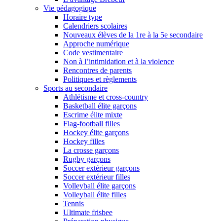
Vie pédagogique
Horaire type
Calendriers scolaires
Nouveaux élèves de la 1re à la 5e secondaire
Approche numérique
Code vestimentaire
Non à l’intimidation et à la violence
Rencontres de parents
Politiques et règlements
Sports au secondaire
Athlétisme et cross-country
Basketball élite garçons
Escrime élite mixte
Flag-football filles
Hockey élite garçons
Hockey filles
La crosse garçons
Rugby garçons
Soccer extérieur garçons
Soccer extérieur filles
Volleyball élite garçons
Volleyball élite filles
Tennis
Ultimate frisbee