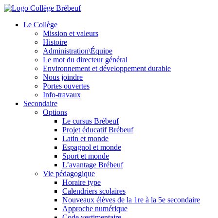
Le Collège
Mission et valeurs
Histoire
Administration\Équipe
Le mot du directeur général
Environnement et développement durable
Nous joindre
Portes ouvertes
Info-travaux
Secondaire
Options
Le cursus Brébeuf
Projet éducatif Brébeuf
Latin et monde
Espagnol et monde
Sport et monde
L’avantage Brébeuf
Vie pédagogique
Horaire type
Calendriers scolaires
Nouveaux élèves de la 1re à la 5e secondaire
Approche numérique
Code vestimentaire