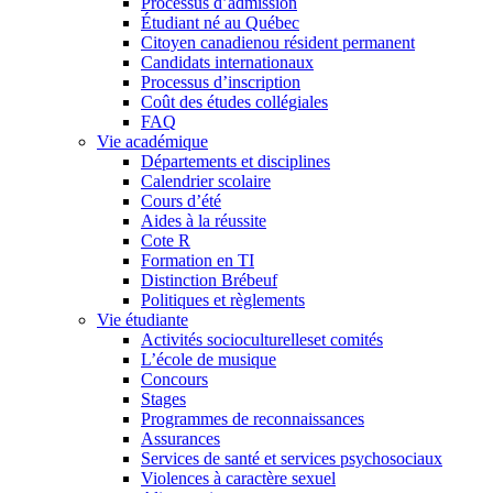
Processus d’admission
Étudiant né au Québec
Citoyen canadienou résident permanent
Candidats internationaux
Processus d’inscription
Coût des études collégiales
FAQ
Vie académique
Départements et disciplines
Calendrier scolaire
Cours d’été
Aides à la réussite
Cote R
Formation en TI
Distinction Brébeuf
Politiques et règlements
Vie étudiante
Activités socioculturelleset comités
L’école de musique
Concours
Stages
Programmes de reconnaissances
Assurances
Services de santé et services psychosociaux
Violences à caractère sexuel