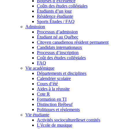
Bourses d’excellence
Coûts des études collégiales
Étudiants d’un jour
Résidence étudiante
Sports Études / FAQ
Admission
Processus d’admission
Étudiant né au Québec
Citoyen canadienou résident permanent
Candidats internationaux
Processus d’inscription
Coût des études collégiales
FAQ
Vie académique
Départements et disciplines
Calendrier scolaire
Cours d’été
Aides à la réussite
Cote R
Formation en TI
Distinction Brébeuf
Politiques et règlements
Vie étudiante
Activités socioculturelleset comités
L’école de musique