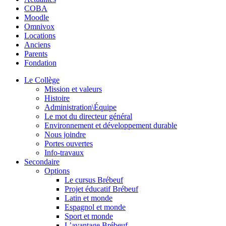
COBA
Moodle
Omnivox
Locations
Anciens
Parents
Fondation
Le Collège
Mission et valeurs
Histoire
Administration\Équipe
Le mot du directeur général
Environnement et développement durable
Nous joindre
Portes ouvertes
Info-travaux
Secondaire
Options
Le cursus Brébeuf
Projet éducatif Brébeuf
Latin et monde
Espagnol et monde
Sport et monde
L’avantage Brébeuf