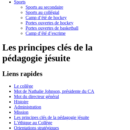
Sports
Sports au secondaire
Sports au collégial
Camp d’été de hockey
Portes ouvertes de hockey
Portes ouvertes de basketball
Camp d’été d’escrime
Les principes clés de la
pédagogie jésuite
Liens
rapides
Le collège
Mot de Nathalie Johnson, présidente du CA
Mot du directeur général
Histoire
Administration
Mission
Les principes clés de la pédagogie jésuite
L’éthique au Collège
Orientations stratégiques