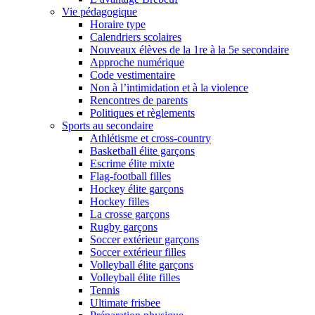
Vie pédagogique
Horaire type
Calendriers scolaires
Nouveaux élèves de la 1re à la 5e secondaire
Approche numérique
Code vestimentaire
Non à l’intimidation et à la violence
Rencontres de parents
Politiques et règlements
Sports au secondaire
Athlétisme et cross-country
Basketball élite garçons
Escrime élite mixte
Flag-football filles
Hockey élite garçons
Hockey filles
La crosse garçons
Rugby garçons
Soccer extérieur garçons
Soccer extérieur filles
Volleyball élite garçons
Volleyball élite filles
Tennis
Ultimate frisbee