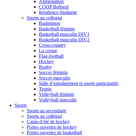
Alimentation
COOP Brébeuf
Résidence étudiante
Sports au collegial
Badminton
Basketball féminin
Basketball masculin DIV1
Basketball masculin DIV2
Cross-country
La crosse
Flag-football
Hockey
Rugby
Soccer féminin
Soccer masculin
Salle d’entraînement et sports participatifs
Tennis
Volleyball féminin
Volleyball masculin
Sports
Sports au secondaire
Sports au collégial
Camp d’été de hockey
Portes ouvertes de hockey
Portes ouvertes de basketball