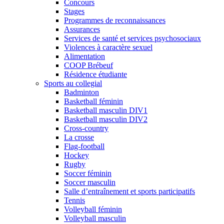
Concours
Stages
Programmes de reconnaissances
Assurances
Services de santé et services psychosociaux
Violences à caractère sexuel
Alimentation
COOP Brébeuf
Résidence étudiante
Sports au collegial
Badminton
Basketball féminin
Basketball masculin DIV1
Basketball masculin DIV2
Cross-country
La crosse
Flag-football
Hockey
Rugby
Soccer féminin
Soccer masculin
Salle d’entraînement et sports participatifs
Tennis
Volleyball féminin
Volleyball masculin