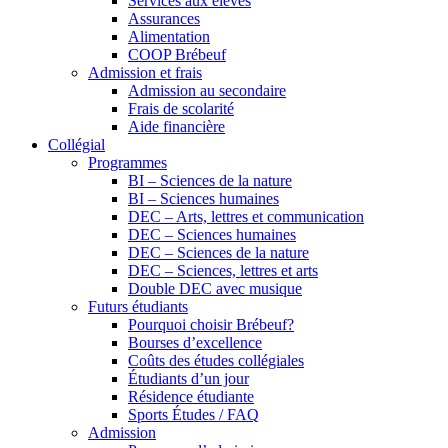
Services aux élèves
Assurances
Alimentation
COOP Brébeuf
Admission et frais
Admission au secondaire
Frais de scolarité
Aide financière
Collégial
Programmes
BI – Sciences de la nature
BI – Sciences humaines
DEC – Arts, lettres et communication
DEC – Sciences humaines
DEC – Sciences de la nature
DEC – Sciences, lettres et arts
Double DEC avec musique
Futurs étudiants
Pourquoi choisir Brébeuf?
Bourses d’excellence
Coûts des études collégiales
Étudiants d’un jour
Résidence étudiante
Sports Études / FAQ
Admission