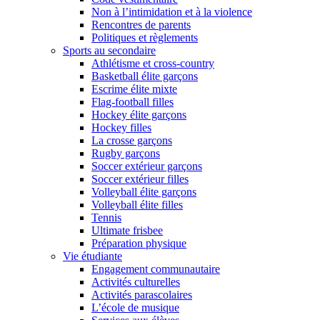
Non à l’intimidation et à la violence
Rencontres de parents
Politiques et règlements
Sports au secondaire
Athlétisme et cross-country
Basketball élite garçons
Escrime élite mixte
Flag-football filles
Hockey élite garçons
Hockey filles
La crosse garçons
Rugby garçons
Soccer extérieur garçons
Soccer extérieur filles
Volleyball élite garçons
Volleyball élite filles
Tennis
Ultimate frisbee
Préparation physique
Vie étudiante
Engagement communautaire
Activités culturelles
Activités parascolaires
L’école de musique