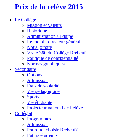
Prix de la relève 2015
Le Collège
Mission et valeurs
Historique
Administration / Équipe
Le mot du directeur général
Nous joindre
Visite 360 du Collège Brébeuf
Politique de confidentialité
Normes graphiques
Secondaire
Options
Admission
Frais de scolarité
Vie pédagogique
Sports
Vie étudiante
Protecteur national de l’élève
Collégial
Programmes
Admission
Pourquoi choisir Brébeuf?
Futurs étudiants