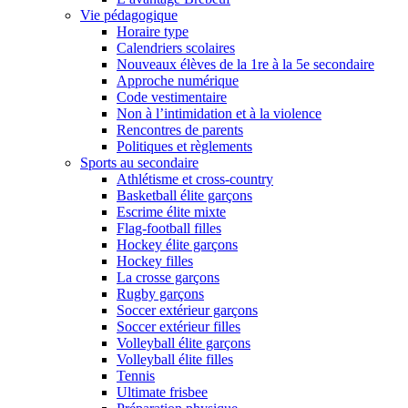
Vie pédagogique
Horaire type
Calendriers scolaires
Nouveaux élèves de la 1re à la 5e secondaire
Approche numérique
Code vestimentaire
Non à l’intimidation et à la violence
Rencontres de parents
Politiques et règlements
Sports au secondaire
Athlétisme et cross-country
Basketball élite garçons
Escrime élite mixte
Flag-football filles
Hockey élite garçons
Hockey filles
La crosse garçons
Rugby garçons
Soccer extérieur garçons
Soccer extérieur filles
Volleyball élite garçons
Volleyball élite filles
Tennis
Ultimate frisbee