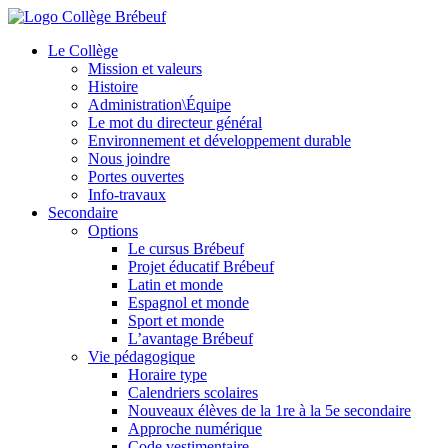
Le Collège
Mission et valeurs
Histoire
Administration\Équipe
Le mot du directeur général
Environnement et développement durable
Nous joindre
Portes ouvertes
Info-travaux
Secondaire
Options
Le cursus Brébeuf
Projet éducatif Brébeuf
Latin et monde
Espagnol et monde
Sport et monde
L’avantage Brébeuf
Vie pédagogique
Horaire type
Calendriers scolaires
Nouveaux élèves de la 1re à la 5e secondaire
Approche numérique
Code vestimentaire