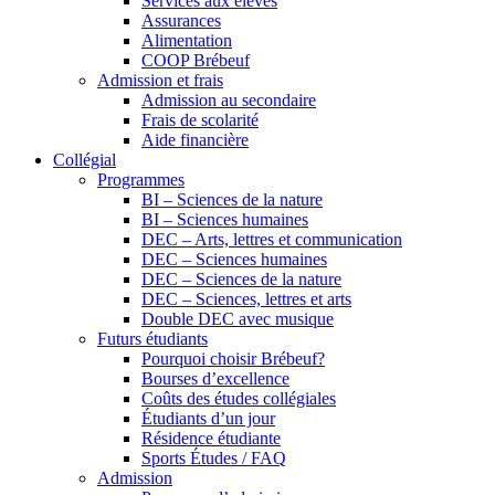
Services aux élèves
Assurances
Alimentation
COOP Brébeuf
Admission et frais
Admission au secondaire
Frais de scolarité
Aide financière
Collégial
Programmes
BI – Sciences de la nature
BI – Sciences humaines
DEC – Arts, lettres et communication
DEC – Sciences humaines
DEC – Sciences de la nature
DEC – Sciences, lettres et arts
Double DEC avec musique
Futurs étudiants
Pourquoi choisir Brébeuf?
Bourses d’excellence
Coûts des études collégiales
Étudiants d’un jour
Résidence étudiante
Sports Études / FAQ
Admission