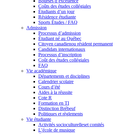
Bourses d’excellence
Coûts des études collégiales
Étudiants d’un jour
Résidence étudiante
Sports Études / FAQ
Admission
Processus d’admission
Étudiant né au Québec
Citoyen canadienou résident permanent
Candidats internationaux
Processus d’inscription
Coût des études collégiales
FAQ
Vie académique
Départements et disciplines
Calendrier scolaire
Cours d’été
Aides à la réussite
Cote R
Formation en TI
Distinction Brébeuf
Politiques et règlements
Vie étudiante
Activités socioculturelleset comités
L’école de musique