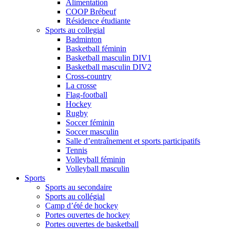
Alimentation
COOP Brébeuf
Résidence étudiante
Sports au collegial
Badminton
Basketball féminin
Basketball masculin DIV1
Basketball masculin DIV2
Cross-country
La crosse
Flag-football
Hockey
Rugby
Soccer féminin
Soccer masculin
Salle d’entraînement et sports participatifs
Tennis
Volleyball féminin
Volleyball masculin
Sports
Sports au secondaire
Sports au collégial
Camp d’été de hockey
Portes ouvertes de hockey
Portes ouvertes de basketball