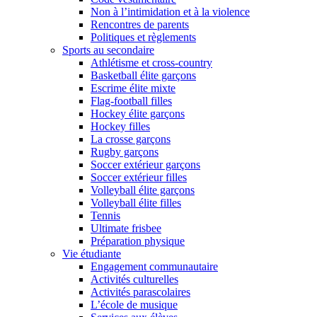
Non à l’intimidation et à la violence
Rencontres de parents
Politiques et règlements
Sports au secondaire
Athlétisme et cross-country
Basketball élite garçons
Escrime élite mixte
Flag-football filles
Hockey élite garçons
Hockey filles
La crosse garçons
Rugby garçons
Soccer extérieur garçons
Soccer extérieur filles
Volleyball élite garçons
Volleyball élite filles
Tennis
Ultimate frisbee
Préparation physique
Vie étudiante
Engagement communautaire
Activités culturelles
Activités parascolaires
L’école de musique