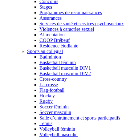
Concours
Stages
Programmes de reconnaissances
Assurances
Services de santé et services psychosociaux
Violences à caractère sexuel
Alimentation
COOP Brébeuf
Résidence étudiante
Sports au collegial
Badminton
Basketball féminin
Basketball masculin DIV1
Basketball masculin DIV2
Cross-country
La crosse
Flag-football
Hockey
Rugby
Soccer féminin
Soccer masculin
Salle d’entraînement et sports participatifs
Tennis
Volleyball féminin
Volleyball masculin