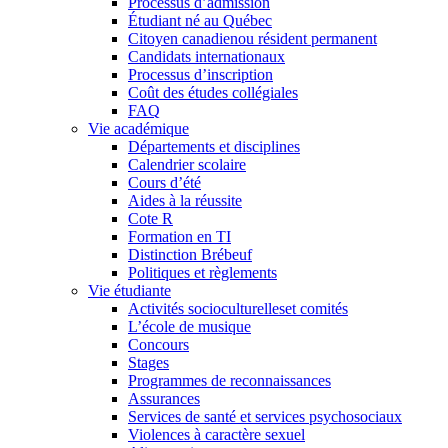
Processus d’admission
Étudiant né au Québec
Citoyen canadienou résident permanent
Candidats internationaux
Processus d’inscription
Coût des études collégiales
FAQ
Vie académique
Départements et disciplines
Calendrier scolaire
Cours d’été
Aides à la réussite
Cote R
Formation en TI
Distinction Brébeuf
Politiques et règlements
Vie étudiante
Activités socioculturelleset comités
L’école de musique
Concours
Stages
Programmes de reconnaissances
Assurances
Services de santé et services psychosociaux
Violences à caractère sexuel