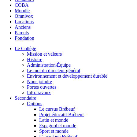
COBA
Moodle
Omnivox
Locations
Anciens
Parents
Fondation
Le Collège
Mission et valeurs
Histoire
Administration\Équipe
Le mot du directeur général
Environnement et développement durable
Nous joindre
Portes ouvertes
Info-travaux
Secondaire
Options
Le cursus Brébeuf
Projet éducatif Brébeuf
Latin et monde
Espagnol et monde
Sport et monde
L’avantage Brébeuf