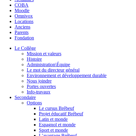
COBA
Moodle
Omnivox
Locations
Anciens
Parents
Fondation
Le Collège
Mission et valeurs
Histoire
Administration\Équipe
Le mot du directeur général
Environnement et développement durable
Nous joindre
Portes ouvertes
Info-travaux
Secondaire
Options
Le cursus Brébeuf
Projet éducatif Brébeuf
Latin et monde
Espagnol et monde
Sport et monde
L’avantage Brébeuf