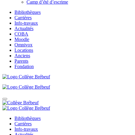
Camp d’été d’escrime
Bibliothèques
Carrières
Info-travaux
Actualités
COBA
Moodle
Omnivox
Locations
Anciens
Parents
Fondation
Bibliothèques
Carrières
Info-travaux
Actualités