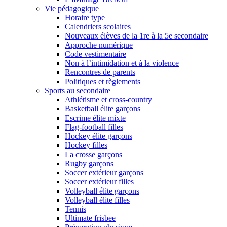
Vie pédagogique
Horaire type
Calendriers scolaires
Nouveaux élèves de la 1re à la 5e secondaire
Approche numérique
Code vestimentaire
Non à l’intimidation et à la violence
Rencontres de parents
Politiques et règlements
Sports au secondaire
Athlétisme et cross-country
Basketball élite garçons
Escrime élite mixte
Flag-football filles
Hockey élite garçons
Hockey filles
La crosse garçons
Rugby garçons
Soccer extérieur garçons
Soccer extérieur filles
Volleyball élite garçons
Volleyball élite filles
Tennis
Ultimate frisbee