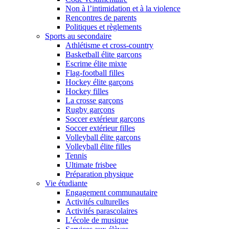
Non à l’intimidation et à la violence
Rencontres de parents
Politiques et règlements
Sports au secondaire
Athlétisme et cross-country
Basketball élite garçons
Escrime élite mixte
Flag-football filles
Hockey élite garçons
Hockey filles
La crosse garçons
Rugby garçons
Soccer extérieur garçons
Soccer extérieur filles
Volleyball élite garçons
Volleyball élite filles
Tennis
Ultimate frisbee
Préparation physique
Vie étudiante
Engagement communautaire
Activités culturelles
Activités parascolaires
L’école de musique