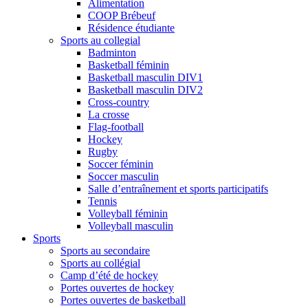
Alimentation
COOP Brébeuf
Résidence étudiante
Sports au collegial
Badminton
Basketball féminin
Basketball masculin DIV1
Basketball masculin DIV2
Cross-country
La crosse
Flag-football
Hockey
Rugby
Soccer féminin
Soccer masculin
Salle d’entraînement et sports participatifs
Tennis
Volleyball féminin
Volleyball masculin
Sports
Sports au secondaire
Sports au collégial
Camp d’été de hockey
Portes ouvertes de hockey
Portes ouvertes de basketball