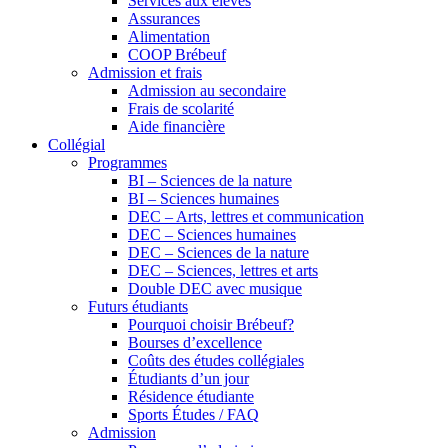
Services aux élèves
Assurances
Alimentation
COOP Brébeuf
Admission et frais
Admission au secondaire
Frais de scolarité
Aide financière
Collégial
Programmes
BI – Sciences de la nature
BI – Sciences humaines
DEC – Arts, lettres et communication
DEC – Sciences humaines
DEC – Sciences de la nature
DEC – Sciences, lettres et arts
Double DEC avec musique
Futurs étudiants
Pourquoi choisir Brébeuf?
Bourses d’excellence
Coûts des études collégiales
Étudiants d’un jour
Résidence étudiante
Sports Études / FAQ
Admission