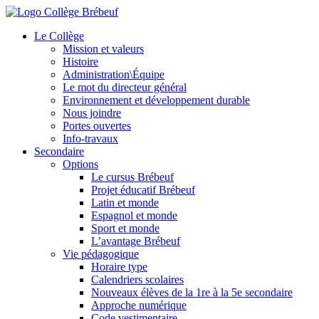
Le Collège
Mission et valeurs
Histoire
Administration\Équipe
Le mot du directeur général
Environnement et développement durable
Nous joindre
Portes ouvertes
Info-travaux
Secondaire
Options
Le cursus Brébeuf
Projet éducatif Brébeuf
Latin et monde
Espagnol et monde
Sport et monde
L’avantage Brébeuf
Vie pédagogique
Horaire type
Calendriers scolaires
Nouveaux élèves de la 1re à la 5e secondaire
Approche numérique
Code vestimentaire