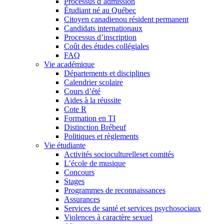
Processus d’admission
Étudiant né au Québec
Citoyen canadienou résident permanent
Candidats internationaux
Processus d’inscription
Coût des études collégiales
FAQ
Vie académique
Départements et disciplines
Calendrier scolaire
Cours d’été
Aides à la réussite
Cote R
Formation en TI
Distinction Brébeuf
Politiques et règlements
Vie étudiante
Activités socioculturelleset comités
L’école de musique
Concours
Stages
Programmes de reconnaissances
Assurances
Services de santé et services psychosociaux
Violences à caractère sexuel