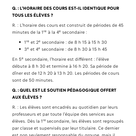
Q. : L’HORAIRE DES COURS EST-IL IDENTIQUE POUR
TOUS LES ÉLÈVES ?
R. : L’horaire des cours est construit de périodes de 45
re
e
minutes de la 1
à la 4
secondaire :
re
e
1
et 2
secondaire : de 8 h 15 à 15 h 30
e
e
3
et 4
secondaire : de 8 h 30 à 15 h 45
e
En 5
secondaire, l’horaire est différent : l’élève
débute à 8 h 30 et termine à 16 h 20. Sa période de
dîner est de 12 h 20 à 13 h 20. Les périodes de cours
sont de 50 minutes.
Q. : QUEL EST LE SOUTIEN PÉDAGOGIQUE OFFERT
AUX ÉLÈVES ?
R. : Les élèves sont encadrés au quotidien par leurs
professeurs et par toute l’équipe des services aux
re
élèves. Dès la 1
secondaire, les élèves sont regroupés
par classe et supervisés par leur titulaire. Ce dernier
est non seulement responsable du groupe, mais il