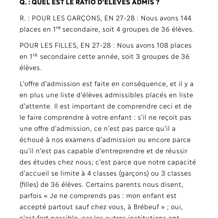
Q. : QUEL EST LE RATIO D’ÉLÈVES ADMIS ?
R. : POUR LES GARÇONS, EN 27-28 : Nous avons 144
re
places en 1
secondaire, soit 4 groupes de 36 élèves.
POUR LES FILLES, EN 27-28 : Nous avons 108 places
re
en 1
secondaire cette année, soit 3 groupes de 36
élèves.
L’offre d’admission est faite en conséquence, et il y a
en plus une liste d’élèves admissibles placés en liste
d’attente. Il est important de comprendre ceci et de
le faire comprendre à votre enfant : s’il ne reçoit pas
une offre d’admission, ce n’est pas parce qu’il a
échoué à nos examens d’admission ou encore parce
qu’il n’est pas capable d’entreprendre et de réussir
des études chez nous; c’est parce que notre capacité
d’accueil se limite à 4 classes (garçons) ou 3 classes
(filles) de 36 élèves. Certains parents nous disent,
parfois « Je ne comprends pas : mon enfant est
accepté partout sauf chez vous, à Brébeuf » ; oui,
c’est fort possible, car les autres institutions ont