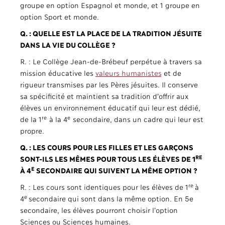
groupe en option Espagnol et monde, et 1 groupe en
option Sport et monde.
Q. :
QUELLE EST LA PLACE DE LA TRADITION JÉSUITE
DANS LA VIE DU COLLÈGE
?
R. : Le Collège Jean-de-Brébeuf perpétue à travers sa
mission éducative les
valeurs humanistes
et de
rigueur transmises par les Pères jésuites. Il conserve
sa spécificité et maintient sa tradition d’offrir aux
élèves un environnement éducatif qui leur est dédié,
re
e
de la 1
à la 4
secondaire, dans un cadre qui leur est
propre.
Q. : LES COURS POUR LES FILLES ET LES GARÇONS
RE
SONT-ILS LES MÊMES POUR TOUS LES ÉLÈVES DE 1
E
À 4
SECONDAIRE QUI SUIVENT LA MÊME OPTION ?
re
R. : Les cours sont identiques pour les élèves de 1
à
e
4
secondaire qui sont dans la même option. En 5e
secondaire, les élèves pourront choisir l’option
Sciences ou Sciences humaines.