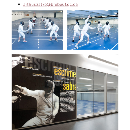
arthur.zatko@brebeuf.qc.ca