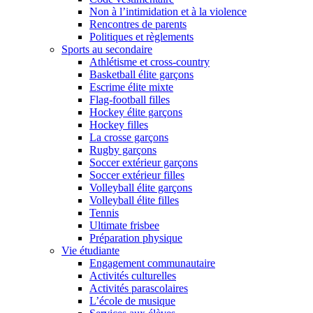
Non à l’intimidation et à la violence
Rencontres de parents
Politiques et règlements
Sports au secondaire
Athlétisme et cross-country
Basketball élite garçons
Escrime élite mixte
Flag-football filles
Hockey élite garçons
Hockey filles
La crosse garçons
Rugby garçons
Soccer extérieur garçons
Soccer extérieur filles
Volleyball élite garçons
Volleyball élite filles
Tennis
Ultimate frisbee
Préparation physique
Vie étudiante
Engagement communautaire
Activités culturelles
Activités parascolaires
L’école de musique