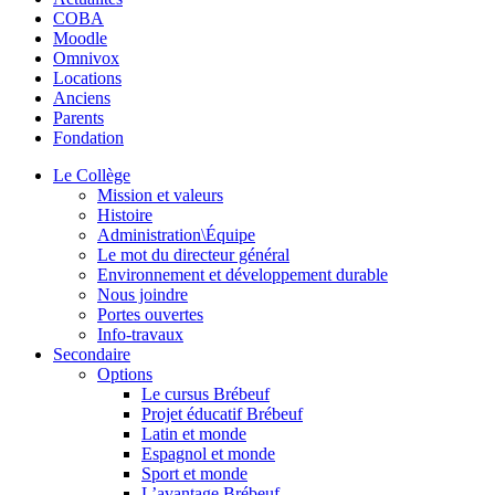
COBA
Moodle
Omnivox
Locations
Anciens
Parents
Fondation
Le Collège
Mission et valeurs
Histoire
Administration\Équipe
Le mot du directeur général
Environnement et développement durable
Nous joindre
Portes ouvertes
Info-travaux
Secondaire
Options
Le cursus Brébeuf
Projet éducatif Brébeuf
Latin et monde
Espagnol et monde
Sport et monde
L’avantage Brébeuf