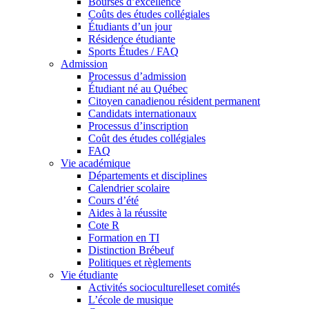
Bourses d’excellence
Coûts des études collégiales
Étudiants d’un jour
Résidence étudiante
Sports Études / FAQ
Admission
Processus d’admission
Étudiant né au Québec
Citoyen canadienou résident permanent
Candidats internationaux
Processus d’inscription
Coût des études collégiales
FAQ
Vie académique
Départements et disciplines
Calendrier scolaire
Cours d’été
Aides à la réussite
Cote R
Formation en TI
Distinction Brébeuf
Politiques et règlements
Vie étudiante
Activités socioculturelleset comités
L’école de musique