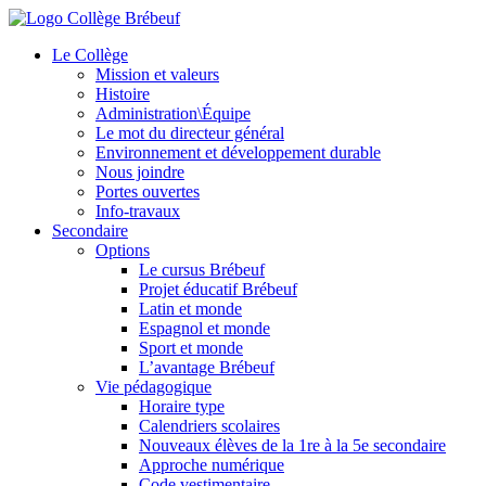
Le Collège
Mission et valeurs
Histoire
Administration\Équipe
Le mot du directeur général
Environnement et développement durable
Nous joindre
Portes ouvertes
Info-travaux
Secondaire
Options
Le cursus Brébeuf
Projet éducatif Brébeuf
Latin et monde
Espagnol et monde
Sport et monde
L’avantage Brébeuf
Vie pédagogique
Horaire type
Calendriers scolaires
Nouveaux élèves de la 1re à la 5e secondaire
Approche numérique
Code vestimentaire