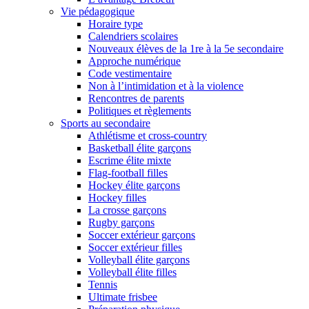
Vie pédagogique
Horaire type
Calendriers scolaires
Nouveaux élèves de la 1re à la 5e secondaire
Approche numérique
Code vestimentaire
Non à l’intimidation et à la violence
Rencontres de parents
Politiques et règlements
Sports au secondaire
Athlétisme et cross-country
Basketball élite garçons
Escrime élite mixte
Flag-football filles
Hockey élite garçons
Hockey filles
La crosse garçons
Rugby garçons
Soccer extérieur garçons
Soccer extérieur filles
Volleyball élite garçons
Volleyball élite filles
Tennis
Ultimate frisbee