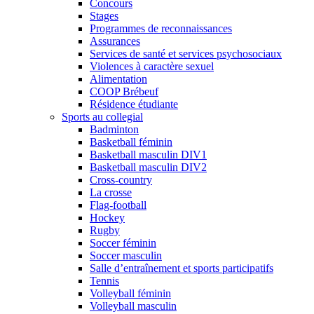
Concours
Stages
Programmes de reconnaissances
Assurances
Services de santé et services psychosociaux
Violences à caractère sexuel
Alimentation
COOP Brébeuf
Résidence étudiante
Sports au collegial
Badminton
Basketball féminin
Basketball masculin DIV1
Basketball masculin DIV2
Cross-country
La crosse
Flag-football
Hockey
Rugby
Soccer féminin
Soccer masculin
Salle d’entraînement et sports participatifs
Tennis
Volleyball féminin
Volleyball masculin