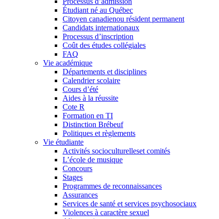
Processus d’admission
Étudiant né au Québec
Citoyen canadienou résident permanent
Candidats internationaux
Processus d’inscription
Coût des études collégiales
FAQ
Vie académique
Départements et disciplines
Calendrier scolaire
Cours d’été
Aides à la réussite
Cote R
Formation en TI
Distinction Brébeuf
Politiques et règlements
Vie étudiante
Activités socioculturelleset comités
L’école de musique
Concours
Stages
Programmes de reconnaissances
Assurances
Services de santé et services psychosociaux
Violences à caractère sexuel