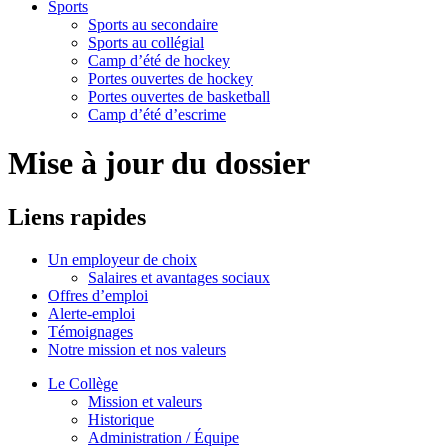
Sports
Sports au secondaire
Sports au collégial
Camp d’été de hockey
Portes ouvertes de hockey
Portes ouvertes de basketball
Camp d’été d’escrime
Mise à jour du dossier
Liens
rapides
Un employeur de choix
Salaires et avantages sociaux
Offres d’emploi
Alerte-emploi
Témoignages
Notre mission et nos valeurs
Le Collège
Mission et valeurs
Historique
Administration / Équipe