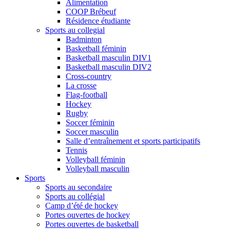
Alimentation
COOP Brébeuf
Résidence étudiante
Sports au collegial
Badminton
Basketball féminin
Basketball masculin DIV1
Basketball masculin DIV2
Cross-country
La crosse
Flag-football
Hockey
Rugby
Soccer féminin
Soccer masculin
Salle d’entraînement et sports participatifs
Tennis
Volleyball féminin
Volleyball masculin
Sports
Sports au secondaire
Sports au collégial
Camp d’été de hockey
Portes ouvertes de hockey
Portes ouvertes de basketball