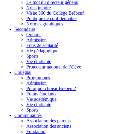
Le mot du directeur général
Nous joindre
Visite 360 du Collège Brébeuf
Politique de confidentialité
Normes graphiques
Secondaire
Options
Admission
Frais de scolarité
Vie pédagogique
Sports
Vie étudiante
Protecteur national de l’élève
Collégial
Programmes
Admission
Pourquoi choisir Brébeuf?
Futurs étudiants
Vie académique
Vie étudiante
Sports
Communautés
Association des parents
Association des anciens
Fondation