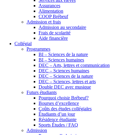
Services aux élèves
Assurances
Alimentation
COOP Brébeuf
Admission et frais
Admission au secondaire
Frais de scolarité
Aide financière
Collégial
Programmes
BI – Sciences de la nature
BI – Sciences humaines
DEC – Arts, lettres et communication
DEC – Sciences humaines
DEC – Sciences de la nature
DEC – Sciences, lettres et arts
Double DEC avec musique
Futurs étudiants
Pourquoi choisir Brébeuf?
Bourses d’excellence
Coûts des études collégiales
Étudiants d’un jour
Résidence étudiante
Sports Études / FAQ
Admission